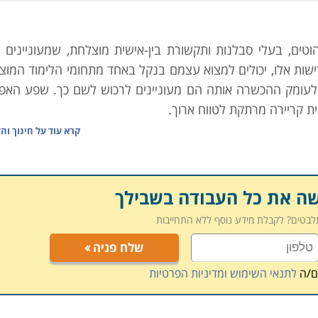
וטים, בעלי סבלנות ותקשורת בין-אישית מוצלחת, שמעוניינים ל
שות אלו, יכולים למצוא עצמם בנקל באחד מתחומי הלימוד המוצגי
ולעומק ההכשרה אותה הם מעוניינים לרכוש לשם כך. שפע האפש
ת קריירה מרתקת לטווח ארוך.
ת מרכזיות:
קרא עוד על
חינוך וה
וע שמטבע הדברים זוכה לביקוש רב, בשל היותו חוויתי, ומשלב 
שה את כל העבודה בשבילך
ם תרבותיים וחברתיים מרתקים. הקורס מעניק כישורי תקשורת ו
תלבטים? לקבלת מידע נוסף ללא התחייבות
 ונופש ברחבי הגלובוס, ולעשות זאת לעומקם של דברים. מהלך הל
שלח פניה
דינות, עמים ותרבויות באופן מעמיק, מיוחד ויוצא דופן, המאפשר 
ם/ה
לתנאי השימוש ומדיניות הפרטיות