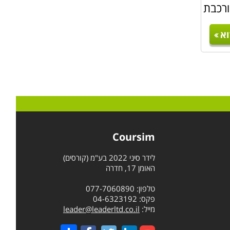
ל סוג
ורכבת
כאן.
א
א עולם
 למתן
תלבות
Coursim
יק על
לידר סיני 2022 בע"מ (קורסים)
אישי –
האומן 17, חדרה
טלפון: 077-7060890
פקס: 04-6323192
מייל:
leader@leaderltd.co.il
נה הם
Share