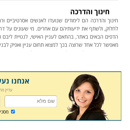
חינוך והדרכה
חינוך והדרכה הם לימודים שנועדו לאנשים אסרטיביים ורה
לחלוק, ולשתף את ידיעותיהם עם אחרים. מי שעונים על דרי
הדפים הבאים באתר, בהתאם לעניין האישי, לנטיית ליבם 
מאפשר לכל אחד שרוצה בכך למצוא תחום עניין ואפיק לבניי
עמוד בית זה יוביל אתכם למספר קטגוריות לימודיות ומקצועיו
קורס מדריכי טיולים בחו"ל
קורס המעניק הכשרה לליווי טיולים מאורגנים בחו"ל. מקצ
אנחנו נע
והדרכה יחד עם חופש והנאה, טיולים ברחבי העולם ומפגשי
עדיין מ
מידע באופן מזמין ומעורר עניין על אתרי תיירות, טיולים
מפגיש עם מזון, שפה, אמנות, אדריכלות, דת והיסטוריה של מ
שהיא גם ריגוש בלתי פוסק.
מסכי
מדריך טיולים