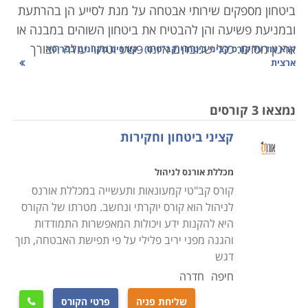
ביטחון מספקים שירותי אבטחה על מנת לסייע הן בהרתעת
ובמניעת פשיעה והן להבטיח את ביטחון השוהים במבנה או
ארגון מסוים. ככל שגוברים איומי פשע וטרור עולה הצורך
קרא עוד על
קורס קציני ביטחון (קב"טים) - קורסים מקוונים בפריסה
ארצית
באנשי ביטחון מיומנים בייחוד במקומות כגון בנקים, בתי
חולים, מסעדות, קניונים, בתי קפה ובמקומות ציבוריים
נוספים. לכן, היכולת של קצין הביטחון להשרות שלווה על
נמצאו 3 קורסים
הסובבים אותו היא קריטית לעבודתו, ותלויה רבות בידע
קציני ביטחון וחקירות
ובכלים העומדים לרשותו.
מכללת אורנס לניהול
קורס קציני ביטחון מיועד לאנשים העוסקים באבטחה, בין
קורס קב"טי קמעונאות ותעשייה במכללת אורנס
שמדובר באבטחת מוסדות, אבטחת קבוצות או אבטחת
לניהול הוא קורס יוקרתי ונחשב. מטרתו של הקורס
אישים. אלו נדרשים
לכישורים
גבוהים ומיוחדים בתחום.
היא להקנות ידע ויכולות המאפשרות התמודדות
והגנה מפני יריב פלילי על פי תפישת האבטחה, תוך
במרבית המקרים, הם מגיעים מרקע צבאי עשיר ביחידות
דגש
צבאיות קרביות, יחידות מיוחדות, ותפקידי קצונה ביחידות
חיפה
חדרה
שדה. לחילופין, יכולים קציני בטחון להגיע מרקע של עבודות
כדוגמת משטרה, שב"כ וכו
'.
שליחת פניה
פרטי הקורס
