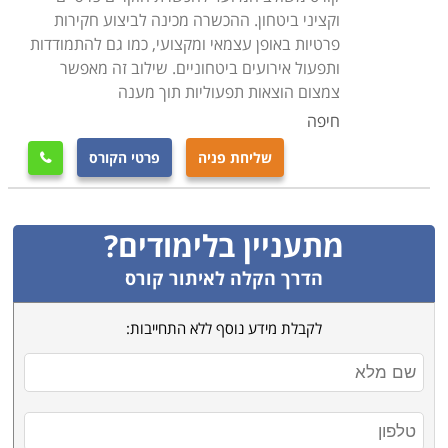
וקציני ביטחון. ההכשרה מכינה לביצוע חקירות
למי מיועד הקורס
פרטיות באופן עצמאי ומקצועי, כמו גם להתמודדות
קורס קציני ביטחון מיועד לכל אדם המעוניין לפתח קריירה
ותפעול אירועים ביטחוניים. שילוב זה מאפשר
במקצוע מאתגר ומעניין בתחום. בקורס משתתפים גם
צמצום הוצאות תפעוליות תוך מענה
הנדרשים ללימודי רענון תקופתיים, להעשיר את ידיעותיהם,
חיפה
ולהרחיב את יכולותיהם בעבודה. הקורס מתאים גם לאנשים
שליחת פניה
פרטי הקורס

ללא רקע בתחום אך בעלי רקע משירותם הצבאי, ולאנשים
שלא עסקו כלל בתחום עד כה, אך רוצים להיכנס לתחום זה
ולפתח את היכולות הנדרשות על מנת להצליח בו
.
מתעניין בלימודים?
הדרך הקלה לאיתור קורס
לקבלת מידע נוסף ללא התחייבות: