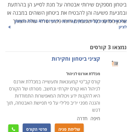
ביטחון מספקים שירותי אבטחה על מנת לסייע הן בהרתעת
ובמניעת פשיעה והן להבטיח את ביטחון השוהים במבנה או
ארגון מסוים. ככל שגוברים איומי פשע וטרור עולה הצורך
קרא עוד על
קורס קציני ביטחון (קב"טים) - לימודים ללא בגרות בראשון
לציון
באנשי ביטחון מיומנים בייחוד במקומות כגון בנקים, בתי
חולים, מסעדות, קניונים, בתי קפה ובמקומות ציבוריים
נוספים. לכן, היכולת של קצין הביטחון להשרות שלווה על
נמצאו 3 קורסים
הסובבים אותו היא קריטית לעבודתו, ותלויה רבות בידע
קציני ביטחון וחקירות
ובכלים העומדים לרשותו.
מכללת אורנס לניהול
קורס קציני ביטחון מיועד לאנשים העוסקים באבטחה, בין
קורס קב"טי קמעונאות ותעשייה במכללת אורנס
שמדובר באבטחת מוסדות, אבטחת קבוצות או אבטחת
לניהול הוא קורס יוקרתי ונחשב. מטרתו של הקורס
אישים. אלו נדרשים
לכישורים
גבוהים ומיוחדים בתחום.
היא להקנות ידע ויכולות המאפשרות התמודדות
והגנה מפני יריב פלילי על פי תפישת האבטחה, תוך
במרבית המקרים, הם מגיעים מרקע צבאי עשיר ביחידות
דגש
צבאיות קרביות, יחידות מיוחדות, ותפקידי קצונה ביחידות
חיפה
חדרה
שדה. לחילופין, יכולים קציני בטחון להגיע מרקע של עבודות
כדוגמת משטרה, שב"כ וכו
'.
שליחת פניה
פרטי הקורס
