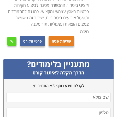
וקציני ביטחון. ההכשרה מכינה לביצוע חקירות
למי מיועד הקורס
פרטיות באופן עצמאי ומקצועי, כמו גם להתמודדות
קורס קציני ביטחון מיועד לכל אדם המעוניין לפתח קריירה
ותפעול אירועים ביטחוניים. שילוב זה מאפשר
במקצוע מאתגר ומעניין בתחום. בקורס משתתפים גם
צמצום הוצאות תפעוליות תוך מענה
הנדרשים ללימודי רענון תקופתיים, להעשיר את ידיעותיהם,
חיפה
ולהרחיב את יכולותיהם בעבודה. הקורס מתאים גם לאנשים
שליחת פניה
פרטי הקורס

ללא רקע בתחום אך בעלי רקע משירותם הצבאי, ולאנשים
שלא עסקו כלל בתחום עד כה, אך רוצים להיכנס לתחום זה
ולפתח את היכולות הנדרשות על מנת להצליח בו
.
מתעניין בלימודים?
הדרך הקלה לאיתור קורס
לקבלת מידע נוסף ללא התחייבות: