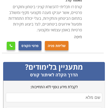
מאסטר קולג'
בהתנהלות השוטפת וכדומה
.
קורס דו תכליתי להכשרת קציני ביטחון וחוקרים
פרטיים, אשר יעניקו מענה מקצועי מקיף ומשולב
למי מיועד הקורס
בתחום הביטחון והחקירות, בעלי יכולת התמודדות
קורס קציני ביטחון מיועד לכל אדם המעוניין לפתח קריירה
ותפעול אירועים ביטחוניים, לצד ביצוע חקירות
פרטיות באופן עצמאי ומקצועי.
במקצוע מאתגר ומעניין בתחום. בקורס משתתפים גם
הנדרשים ללימודי רענון תקופתיים, להעשיר את ידיעותיהם,
חיפה
ולהרחיב את יכולותיהם בעבודה. הקורס מתאים גם לאנשים
שליחת פניה
פרטי הקורס

ללא רקע בתחום אך בעלי רקע משירותם הצבאי, ולאנשים
שלא עסקו כלל בתחום עד כה, אך רוצים להיכנס לתחום זה
ולפתח את היכולות הנדרשות על מנת להצליח בו
.
מתעניין בלימודים?
הדרך הקלה לאיתור קורס
לקבלת מידע נוסף ללא התחייבות: