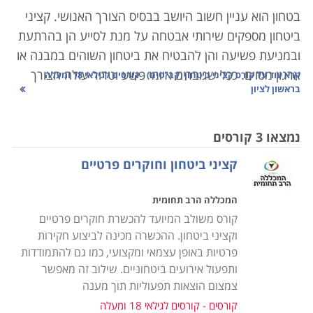
בטחון הוא עניין חשוב היושב בבסיס הצורך האנושי. קציני
ביטחון מספקים שירותי אבטחה על מנת לסייע הן בהרתעת
ובמניעת פשיעה והן להבטיח את ביטחון השוהים במבנה או
ארגון מסוים. ככל שגוברים איומי פשע וטרור עולה הצורך
קרא עוד על
קורס קציני ביטחון (קב"טים) - קורסים לגילאי 18 ומעלה
בראשון לציון
באנשי ביטחון מיומנים בייחוד במקומות כגון בנקים, בתי
חולים, מסעדות, קניונים, בתי קפה ובמקומות ציבוריים
נוספים. לכן, היכולת של קצין הביטחון להשרות שלווה על
נמצאו 3 קורסים
הסובבים אותו היא קריטית לעבודתו, ותלויה רבות בידע
קציני ביטחון וחוקרים פרטיים
ובכלים העומדים לרשותו.
המכללה הרב תחומית
קורס קציני ביטחון מיועד לאנשים העוסקים באבטחה, בין
קורס משולב המיועד להכשרת חוקרים פרטיים
שמדובר באבטחת מוסדות, אבטחת קבוצות או אבטחת
וקציני ביטחון. ההכשרה מכינה לביצוע חקירות
אישים. אלו נדרשים
לכישורים
גבוהים ומיוחדים בתחום.
פרטיות באופן עצמאי ומקצועי, כמו גם להתמודדות
ותפעול אירועים ביטחוניים. שילוב זה מאפשר
במרבית המקרים, הם מגיעים מרקע צבאי עשיר ביחידות
צמצום הוצאות תפעוליות תוך מענה
צבאיות קרביות, יחידות מיוחדות, ותפקידי קצונה ביחידות
קורסים - קורסים לגילאי 18 ומעלה
שדה. לחילופין, יכולים קציני בטחון להגיע מרקע של עבודות