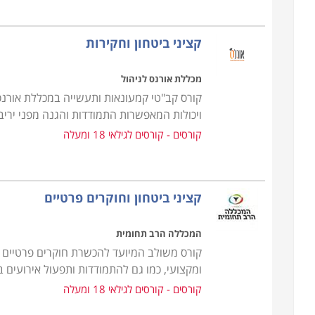
שמאחורי המקצוע. במהלך הקורס, פרט ללימודי התי
לבצע מעקב ולייצר מידע בעל ערך בסיטואציות מבוימות
קציני ביטחון וחקירות
מכללת אורנס לניהול
קורס קב"טי קמעונאות ותעשייה במכללת אורנס 
ויכולות המאפשרות התמודדות והגנה מפני ירי
קורסים - קורסים לגילאי 18 ומעלה
קציני ביטחון וחוקרים פרטיים
המכללה הרב תחומית
קורס משולב המיועד להכשרת חוקרים פרטיים וק
ומקצועי, כמו גם להתמודדות ותפעול אירועים 
קורסים - קורסים לגילאי 18 ומעלה