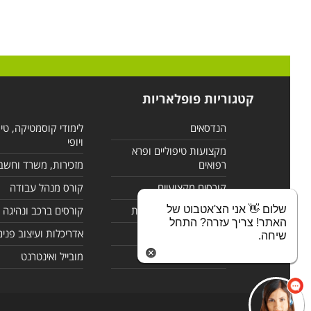
קטגוריות פופלאריות
הנדסאים
לימודי קוסמטיקה, טי
ויופי
מקצועות טיפוליים ופרא
רפואים
מזכירות, משרד וחשב
קורסים מקצועיים
קורס מנהל עבודה
שלום 👋 אני הצ'אטבוט של
לימודי מחשבים ורשתות
קורסים ברכב ונהיגה
האתר! צריך עזרה? התחל
קורסים בניהול
אדריכלות ועיצוב פנים
שיחה.
לימודי שפות
מובייל ואינטרנט