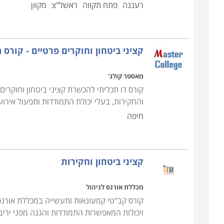
רעננה
פתח תקווה
ראשל"צ
מקוון
המידע הנדרש לחוקר בעבודתו
.
במסגרת הקורס נל
שמאחורי המקצוע. במהלך הקורס, פרט ללימודי התי
לבצע מעקב ולייצר מידע בעל ערך בסיטואציות מבוימות
קציני ביטחון וחוקרים פרטיים - קורס 
מאסטר קולג'
קורס דו תכליתי להכשרת קציני ביטחון וחוקרי
והחקירות, בעלי יכולת התמודדות ותפעול אירוע
חיפה
קציני ביטחון וחקירות
מכללת אורנס לניהול
קורס קב"טי קמעונאות ותעשייה במכללת אורנס 
ויכולות המאפשרות התמודדות והגנה מפני ירי