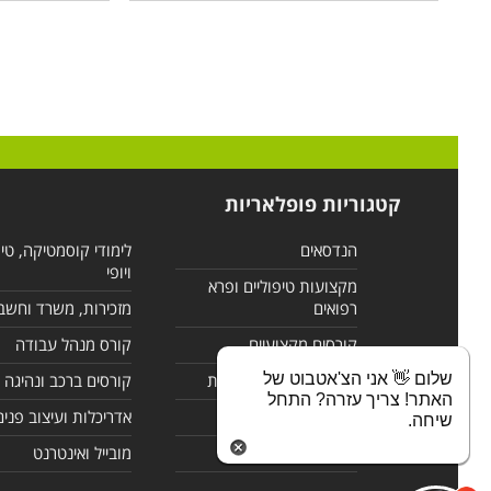
קטגוריות פופלאריות
הנדסאים
לימודי קוסמטיקה, טי
ויופי
מקצועות טיפוליים ופרא
רפואים
מזכירות, משרד וחשב
קורסים מקצועיים
קורס מנהל עבודה
שלום 👋 אני הצ'אטבוט של
לימודי מחשבים ורשתות
קורסים ברכב ונהיגה
האתר! צריך עזרה? התחל
קורסים בניהול
אדריכלות ועיצוב פנים
שיחה.
לימודי שפות
מובייל ואינטרנט