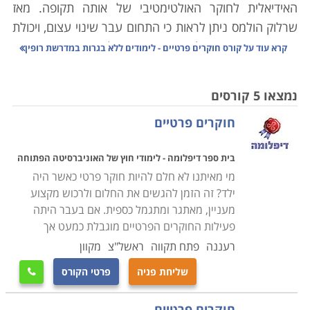
האידיאלית לחוקר האולטימטיבי של אותה תקופה. מאז
שרלוק הולמס ניתן לראות כי התחום עבר שינוי עצום, ויכולת
המעקב והחקירה של החוקר הפרטי הלכה והתעצמה בזכות
קרא עוד על
קורס חוקרים פרטיים - לימודים ללא בגרות במדרשת רופין
ידע רב, שיטות עבודה וטכנולוגיות מתקדמות המשולבות
בעבודתו
.
ניתן לראות כיום כי העלייה בשיעורי הפשע,
נמצאו 5 קורסים
רמאות, זיוף וגזל מעלה את הדרישה להעסקת חוקרים
חוקרים פרטיים
פרטיים מיומנים. קורס חוקרים פרטיים הוא פתח לקריירה
מעניינת, מרגשת מסתורית ומסקרנת דבר ההופך אותו
בית ספר דיפלומה - לימודי חוץ של האוניברסיטה הפתוחה
לאחת מהקריירות המבוקשות כיום עבור גברים ונשים. אם
מי מאיתנו לא חלם להיות חוקר פרטי כאשר היה
אתם ניחנים בסבלנות רבה, יכולת לצפות במצבים
ילד? זה הזמן להגשים את החלום ולרכוש מקצוע
והתנהגויות למשך זמן רב עד לאיסוף ראיה או פיצוח
מעניין, מאתגר ומתגמל כספית. אם בעבר היתה
החקירה זהו המקצוע עבורכם
.
פעילות החוקרים הפרטיים מוגבלת כמעט אך
רעננה
פתח תקווה
ראשל"צ
מקוון
מדוע כדאי לפתח קריירה של חוקר פרטי
שליחת פניה
פרטי הקורס

ישנן מספר סיבות לעיסוק בקריירה של חוקר פרטי. ראשית,
עיסוק זה הוא מתגמל הן מבחינה מקצועית והן מבחינה
חוקרים פרטיים