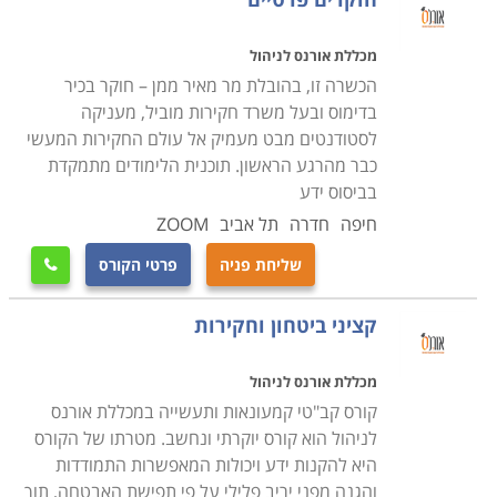
אישית, שכן שום יום בעבודה אינו זהה לקודמו ושום עבודה
שהחוקר לוקח על עצמו אינה זהה לקודמתה. שנית, עבודת
מכללת אורנס לניהול
החוקר היא אתגרית ומשלבת ידע טכנולוגי, ידע בפסיכולוגיה
הכשרה זו, בהובלת מר מאיר ממן – חוקר בכיר
ובשיטות ואמצעי מעקב וחקירה. יכולתו של החוקר לקחת על
בדימוס ובעל משרד חקירות מוביל, מעניקה
עצמו משימת חקירה ומעקב, ולהשלימה בהצלחה תוך
לסטודנטים מבט מעמיק אל עולם החקירות המעשי
כבר מהרגע הראשון. תוכנית הלימודים מתמקדת
השגת כל המידע הנדרש ללקוח, ומבלי להשאיר סימנים,
בביסוס ידע
מבלי ל
עורר את חשדו של הנחקר או הנעקב, היא
יכולת
חיפה
חדרה
תל אביב
ZOOM
המשלבת כשרון טבעי וידע רב, ידע הנלמד במסגרת קורס
זה
.
שליחת פניה
פרטי הקורס

למי מיועד קורס חוקרים פרטיים
קציני ביטחון וחקירות
הקורס מיועד לכל אדם המתעניין בתחום. בין שמדובר
מכללת אורנס לניהול
בשוטר לשעבר, בין שמדובר ביוצא יחידת מודיעין סודית, ובין
קורס קב"טי קמעונאות ותעשייה במכללת אורנס
שמדובר באדם המבקש לעשות שינוי בחייו מתוך תחושה
לניהול הוא קורס יוקרתי ונחשב. מטרתו של הקורס
שזהו התחום המתאים לו ביותר.
במהלך הקורס תלמדו כיצד
היא להקנות ידע ויכולות המאפשרות התמודדות
לתפעל עבודה זו דורשת לימוד של שורה של אמצעי מעקב
והגנה מפני יריב פלילי על פי תפישת האבטחה, תוך