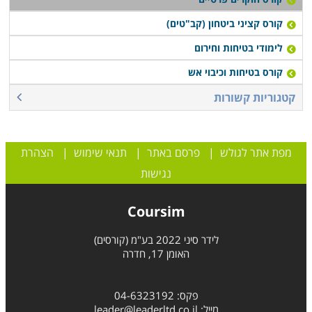
קורס קציני ביטחון (קב"טים)
לימודי בטיחות וחירום
קורס בטיחות וכיבוי אש
קטגוריות קשורות
מפת אתר לגולש
|
פרסם באתר
|
תנאי שימוש
|
הצהרת
נגישות
Coursim
לידר סיני 2022 בע"מ (קורסים)
האומן 17, חדרה
פקס: 04-6323192
מייל:
leader@leaderltd.co.il