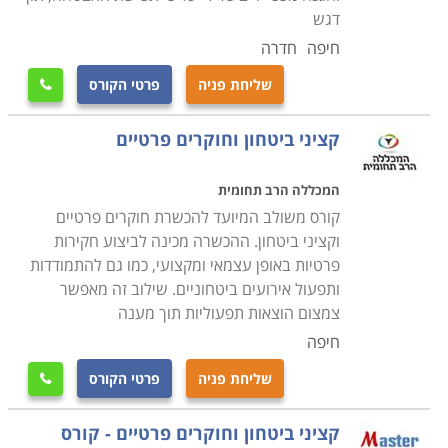
טכנולוגיים כדוגמת מצלמות זעירות, מיקרופונים, אמצעי
דגש
איתור, עבודת אינטרנט, חיישני תנועה וכדומה. בנוסף
חיפה
חדרה
תלמדו כיצד פועלות המערכות הכלליות כדוגמת משטרה,
שליחת פניה
פרטי הקורס

בנקים, ממשל, מוסדות ציבור וכדומה על מנת ליצור שיתופי
פעולה, ועל מנת לרכוש את הידע כיצד לשאוב ממערכות
קציני ביטחון וחוקרים פרטיים
אלה את המידע הנדרש לחוקר בעבודתו
.
במסגרת הקורס
נלמדים כל יסודות החקירה, לרבות הטכנולוגיה והפסיכולוגיה
המכללה הרב תחומית
שמאחורי המקצוע. במהלך הקורס, פרט ללימודי התיאוריה
קורס משולב המיועד להכשרת חוקרים פרטיים
מתבצעים מקרי חקירה לדוגמה בם נדרשים הסטודנטים
וקציני ביטחון. ההכשרה מכינה לביצוע חקירות
לבצע מעקב ולייצר מידע בעל ערך בסיטואציות מבוימות
פרטיות באופן עצמאי ומקצועי, כמו גם להתמודדות
ותפעול אירועים ביטחוניים. שילוב זה מאפשר
לצורך לימוד
.
צמצום הוצאות תפעוליות תוך מענה
חיפה
שליחת פניה
פרטי הקורס

קציני ביטחון וחוקרים פרטיים - קורס