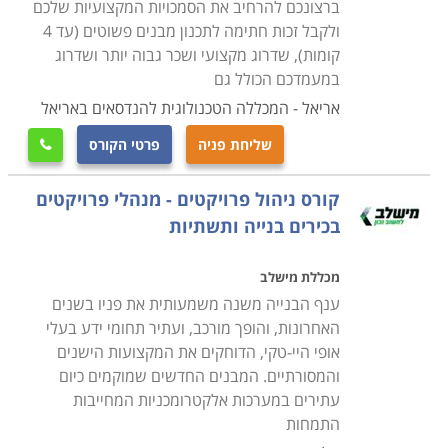
ברצונכם להרחיב את הסמכויות המקצועיות שלכם
ולקבל זכות חתימה לתכנון מבנים פשוטים (עד 4
קומות), שדרוג מקצועי ושכר גבוה יותר ושדרוג
במעמדכם הכולל גם
אריאל - המכללה הטכנולוגית להנדסאים באריאל
שליחת פניה
פרטי הקורס

קורס ניהול פרויקטים - מנהלי פרויקטים
בכירים בנייה ותשתיות
מכללת מישלב
ענף הבנייה משנה משמעותית את פניו בשנים
האחרונות, והופך מורכב, ועתיר תחומי ידע בעלי
אופי היי-טקי, הדוחקים את המקצועות הישנים
והמסורתיים. המבנים החדשים שמוקמים כיום
עתירים במערכות אלקטרומכניות המחייבות
התמחות