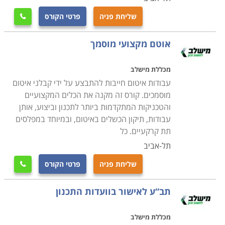
שליחת פניה
פרטי הקורס

אוטם מקצועי מוסמך
מכללת מישלב
עבודות איטום חייבות להתבצע על ידי קבלני איטום
מוסמכים. קורס זה מקנה את הכלים המקצועיים
והטכניקות המתקדמות ביותר לתכנון וביצוע, אותן
עבודות, תיקון הכשלים באיטום, ובמיוחד במפלסים
תת קרקעיים. כל
תל-אביב
שליחת פניה
פרטי הקורס

תב“ע לאישור בוועדות התכנון
מכללת מישלב