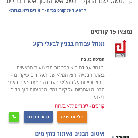
כך למשל, ישנו הרצף, התפס, איש הבטון, איש הברזלים,
הזגג, הרפד, הטייח והסתת. כל מקצוע דורש ידע מקצועי
קרא עוד על
קורס בנייה - לימודים ללא בגרות
ממוקד בנוסף לידע כללי בתחום. להבדיל, ניתן גם לעבוד
כבנאי כללי המבצע את העבודות על פי הנחיות המומחים
נמצאו 15 קורסים
במקום
.
מנהל עבודה בבניין לבעלי רקע
תחום הבניה הוא מגוון ונסמך על מספר גורמים מקצועיים
הנדסה בגובה
העובדים יחד בשיתוף פעולה על
מנת
להוציא פרויקט
מנהל עבודה הוא הסמכות הביצועית הראשית
לפועל. לכן, יש צורך בקורס בנייה במסגרתו נלמדים כל
באתר הבנייה והוא ממלא שני תפקידים עיקריים –
יסודות העבודה בהתאם לחלוקה לפי תחומים. כך למשל
ניהול ופיקוח על תהליכי העבודה המתבצעים באתר
בתחום החומרים נלמדים כל חומרי הבניין שנעשה בהם
הבנייה ואחריות על קיום נהלי הבטיחות תוך הליך
שימוש החל מחול, חצץ, מלט ובטון ועד ברזל, אלומיניום,
ביצוע
זכוכית וחומרים נוספים. בתחום הביצוע נלמדות כל הפעולות
קורסים - לימודים ללא בגרות
שצריך לבצע בנאי במהלך העבודה, כמו סדר פעולות, ראייה
שליחת פניה
פרטי הקורס

מערכתית והנחת יסודות. נוסף לכך, במסגרת הקורס נלמדים
יסודות חיוניים בתחום בטיחות בעבודה, כולל לימוד של כללי
איטום מבנים ואיתור נזקי מים