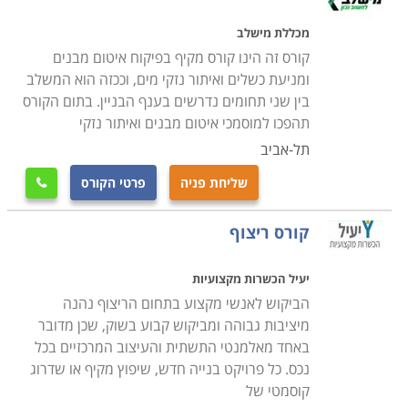
ואמצעי בטיחות בגובה, עם מנוף, עם מכשירים חותכים
וחדים, עם חומרים כבדים, מסוכנים וכדומה
.
מכללת מישלב
קורס זה הינו קורס מקיף בפיקוח איטום מבנים
למי מיועד הקורס
ומניעת כשלים ואיתור נזקי מים, וככזה הוא המשלב
בין שני תחומים נדרשים בענף הבניין. בתום הקורס
הקורס מיועד הן לבנאים וותיקים המעוניינים לרכוש או
תהפכו למוסמכי איטום מבנים ואיתור נזקי
לשנות התמחות והן עבור אנשים העושים את צעדיהם
תל-אביב
הראשונים בעולם זה. הקורס ניתן בשתי רמות - ברמת
מתחילים נלמדים כל היסודות החל מהשלב הראשון, בעוד
שליחת פניה
פרטי הקורס

שבזה למתקדמים נלמדים נושאים של בנייה מתמחה או
מתמקדת
.
קורס ריצוף
הקורס ניתן גם במסגרת לימודי הנדסת בניין
כקורס חובה. במסגרת לימודים אלה ניתנים דגשים על
יעיל הכשרות מקצועיות
נושאים בתחום עסקו של הנדסאי או מהנדס ברמת התכנון
הביקוש לאנשי מקצוע בתחום הריצוף נהנה
והפיקוח, אם כי גם במקרה זה עובר קורס בנייה על כל נושאי
מיציבות גבוהה ומביקוש קבוע בשוק, שכן מדובר
הליבה ברמה זו אחרת
.
באחד מאלמנטי התשתית והעיצוב המרכזיים בכל
נכס. כל פרויקט בנייה חדש, שיפוץ מקיף או שדרוג
קוסמטי של