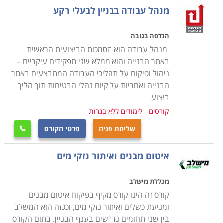
יסודות חיוניים בתחום בטיחות בעבודה, כולל לימוד של כללי
מנהל עבודה בבניין לבעלי רקע
ואמצעי בטיחות בגובה, עם מנוף, עם מכשירים חותכים
וחדים, עם חומרים כבדים, מסוכנים וכדומה
.
הנדסה בגובה
מנהל עבודה הוא הסמכות הביצועית הראשית
למי מיועד הקורס
באתר הבנייה והוא ממלא שני תפקידים עיקריים –
ניהול ופיקוח על תהליכי העבודה המתבצעים באתר
הקורס מיועד הן לבנאים וותיקים המעוניינים לרכוש או
הבנייה ואחריות על קיום נהלי הבטיחות תוך הליך
לשנות התמחות והן עבור אנשים העושים את צעדיהם
ביצוע
הראשונים בעולם זה. הקורס ניתן בשתי רמות - ברמת
קורסים - לימודים ללא בגרות
מתחילים נלמדים כל היסודות החל מהשלב הראשון, בעוד
שליחת פניה
פרטי הקורס
שבזה למתקדמים נלמדים נושאים של בנייה מתמחה או

מתמקדת
.
הקורס ניתן גם במסגרת לימודי הנדסת בניין
איטום מבנים ואיתור נזקי מים
כקורס חובה. במסגרת לימודים אלה ניתנים דגשים על
נושאים בתחום עסקו של הנדסאי או מהנדס ברמת התכנון
מכללת מישלב
והפיקוח, אם כי גם במקרה זה עובר קורס בנייה על כל נושאי
קורס זה הינו קורס מקיף בפיקוח איטום מבנים
הליבה ברמה זו אחרת
.
ומניעת כשלים ואיתור נזקי מים, וככזה הוא המשלב
בין שני תחומים נדרשים בענף הבניין. בתום הקורס