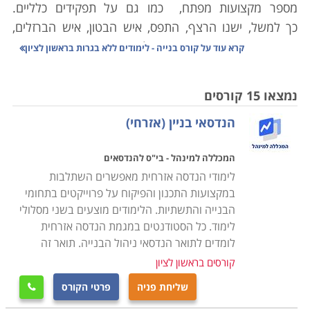
מספר מקצועות מפתח,
כמו גם על תפקידים כלליים.
כך למשל, ישנו הרצף, התפס, איש הבטון, איש הברזלים,
הזגג, הרפד, הטייח והסתת. כל מקצוע דורש ידע מקצועי
קרא עוד על
קורס בנייה - לימודים ללא בגרות בראשון לציון
ממוקד בנוסף לידע כללי בתחום. להבדיל, ניתן גם לעבוד
כבנאי כללי המבצע את העבודות על פי הנחיות המומחים
נמצאו 15 קורסים
במקום
.
הנדסאי בניין (אזרחי)
תחום הבניה הוא מגוון ונסמך על מספר גורמים מקצועיים
המכללה למינהל - בי"ס להנדסאים
העובדים יחד בשיתוף פעולה על
מנת
להוציא פרויקט
לימודי הנדסה אזרחית מאפשרים השתלבות
לפועל. לכן, יש צורך בקורס בנייה במסגרתו נלמדים כל
במקצועות התכנון והפיקוח על פרוייקטים בתחומי
יסודות העבודה בהתאם לחלוקה לפי תחומים. כך למשל
הבנייה והתשתיות. הלימודים מוצעים בשני מסלולי
בתחום החומרים נלמדים כל חומרי הבניין שנעשה בהם
לימוד. כל הסטודנטים במגמת הנדסה אזרחית
שימוש החל מחול, חצץ, מלט ובטון ועד ברזל, אלומיניום,
לומדים לתואר הנדסאי ניהול הבנייה. תואר זה
זכוכית וחומרים נוספים. בתחום הביצוע נלמדות כל הפעולות
קורסים בראשון לציון
שצריך לבצע בנאי במהלך העבודה, כמו סדר פעולות, ראייה
שליחת פניה
פרטי הקורס

מערכתית והנחת יסודות. נוסף לכך, במסגרת הקורס נלמדים