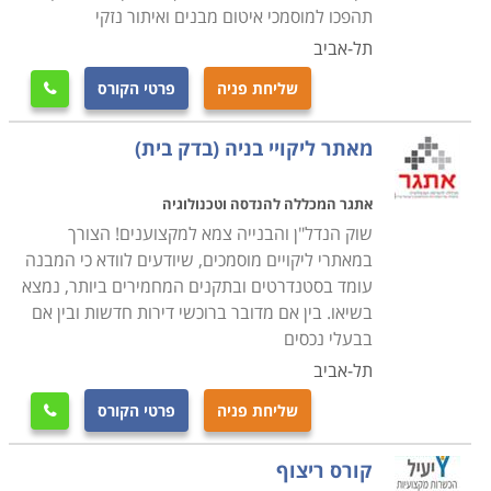
תהפכו למוסמכי איטום מבנים ואיתור נזקי
תל-אביב
שליחת פניה
פרטי הקורס

מאתר ליקויי בניה (בדק בית)
אתגר המכללה להנדסה וטכנולוגיה
שוק הנדל"ן והבנייה צמא למקצוענים! הצורך
במאתרי ליקויים מוסמכים, שיודעים לוודא כי המבנה
עומד בסטנדרטים ובתקנים המחמירים ביותר, נמצא
בשיאו. בין אם מדובר ברוכשי דירות חדשות ובין אם
בבעלי נכסים
תל-אביב
שליחת פניה
פרטי הקורס

קורס ריצוף