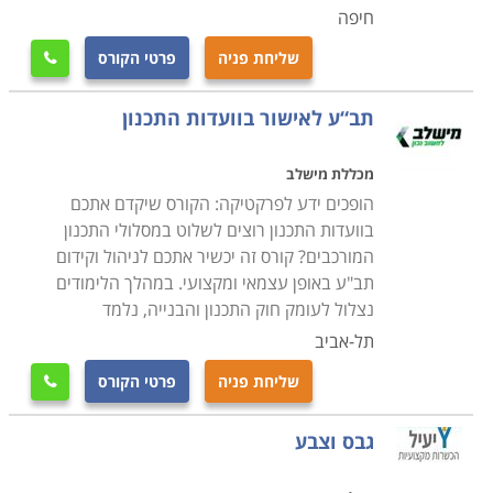
חיפה
שליחת פניה
פרטי הקורס

תב“ע לאישור בוועדות התכנון
מכללת מישלב
הופכים ידע לפרקטיקה: הקורס שיקדם אתכם
בוועדות התכנון רוצים לשלוט במסלולי התכנון
המורכבים? קורס זה יכשיר אתכם לניהול וקידום
תב"ע באופן עצמאי ומקצועי. במהלך הלימודים
נצלול לעומק חוק התכנון והבנייה, נלמד
תל-אביב
שליחת פניה
פרטי הקורס

גבס וצבע