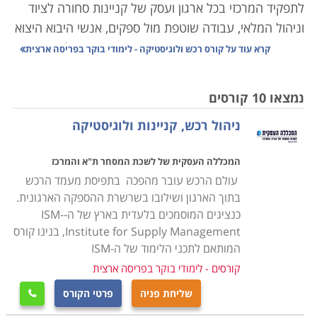
לתפקיד המרכזי בכל ארגון ועסק של קניינות סחורה לציוד
וניהול המלאי, עבודה שוטפת מול ספקים, אנשי היבוא היצוא
והעובדים באופן מדויק, הדורש תיאום אחיד עם כל הגורמים
קרא עוד על
קורס רכש ולוגיסטיקה - לימודי בוקר בפריסה ארצית
הנוגעים בדבר כך שהעסק יתפקד בצורה אופטימלית ויעילה.
נמצאו 10 קורסים
הנושאים הנלמדים בקורס הם ניהול המשאב האנושי, ניהול
ניהול רכש, קניינות ולוגיסטיקה
איכות, ארגון ותפעול מלאי העסק, ניהול הצד הפיננסי,
עריכת חוזים ומציאת התאמה בין הצרכים של העסק ליכולת
המכללה העסקית של לשכת המסחר ת"א והמרכז
התקציבית, שכן עסק שאינו מנהל את הרכש באופן תקין,
עולם הרכש עובר מהפכה בתפיסת מעמד הרכש
עשוי מהר מאוד להיקלע לקשיים שלעתים בלתי הפיכים.
בתוך הארגון ושילובו בשרשרת ההספקה הארגונית.
כנציגים המוסמכים בלעדית בארץ של ה-ISM-
הקורס אינו דורש כל ידע מוקדם, אך עם זאת נדרשת יכולת
Institute for Supply Management, בנינו קורס
ארגון וניהול שכן, מדובר בתפקיד עם הרבה אחריות, והבנה,
המותאם לתכני הלימוד של ה-ISM
הן פיננסית והן משפטית, שכן, ככל שהארגון מורכב יותר, כך
קורסים - לימודי בוקר בפריסה ארצית
יש משמעות רבה יותר לכל רכישה כמו גם לניהול המלאי
שליחת פניה
פרטי הקורס

ולכן אמנם אין תנאי קבלה אך נדרשים כישורים אישיים על