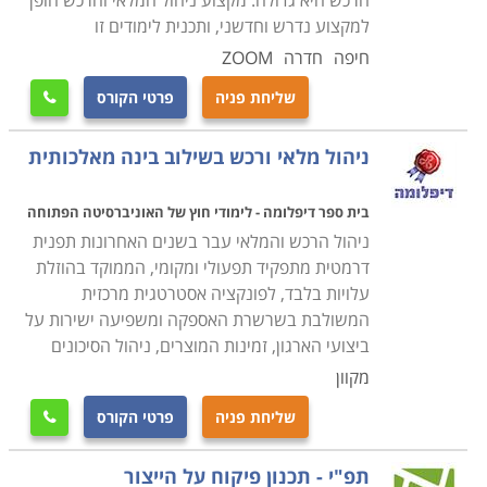
הרכש היא גדולה. מקצוע ניהול המלאי והרכש הופך
למקצוע נדרש וחדשני, ותכנית לימודים זו
חיפה
חדרה
ZOOM
שליחת פניה
פרטי הקורס

ניהול מלאי ורכש בשילוב בינה מאלכותית
בית ספר דיפלומה - לימודי חוץ של האוניברסיטה הפתוחה
ניהול הרכש והמלאי עבר בשנים האחרונות תפנית
דרמטית מתפקיד תפעולי ומקומי, הממוקד בהוזלת
עלויות בלבד, לפונקציה אסטרטגית מרכזית
המשולבת בשרשרת האספקה ומשפיעה ישירות על
ביצועי הארגון, זמינות המוצרים, ניהול הסיכונים
מקוון
שליחת פניה
פרטי הקורס

תפ"י - תכנון פיקוח על הייצור