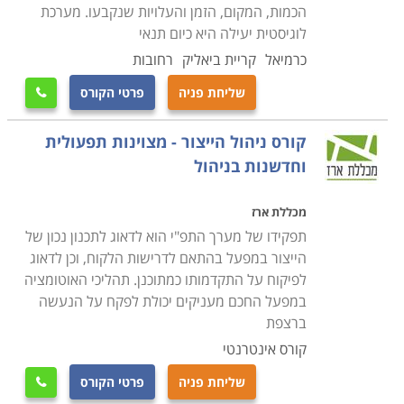
הכמות, המקום, הזמן והעלויות שנקבעו. מערכת
לוגיסטית יעילה היא כיום תנאי
כרמיאל
קריית ביאליק
רחובות
שליחת פניה
פרטי הקורס

קורס ניהול הייצור - מצוינות תפעולית
וחדשנות בניהול
מכללת ארז
תפקידו של מערך התפ"י הוא לדאוג לתכנון נכון של
הייצור במפעל בהתאם לדרישות הלקוח, וכן לדאוג
לפיקוח על התקדמותו כמתוכנן. תהליכי האוטומציה
במפעל החכם מעניקים יכולת לפקח על הנעשה
ברצפת
קורס אינטרנטי
שליחת פניה
פרטי הקורס
