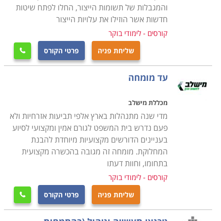
והמגבלות של תשומות הייצור, החלו לפתח שיטות
הקורס מקנה את כל הידע הנדרש, כך גם מי שאין לו כל
חדשות אשר הוזילו את עלויות הייצור
רקע בתחום, יוכל בסיום הקורס להיות מוכן לקראת עבודה
קורסים - לימודי בוקר
בתחום, כאשר ניתן כבר במהלך הקורס לנסות ולהשתלב
שליחת פניה
פרטי הקורס

במחלקות הרכש של חברות מסוימות ולהתחיל לרכוש
ניסיון. קורס רכש ולוגיסטיקה מתקיים בכל רחבי הארץ: חיפה,
עד מומחה
תל אביב , נתניה, כפר סבא ועוד מקומות רבים נוספים
אחרים.
מכללת מישלב
מדי שנה מתנהלות בארץ אלפי תביעות אזרחיות ולא
פעם נדרש בית המשפט לגורם אמין ומקצועי לסיוע
בעניינים הדורשים מקצועיות מיוחדת להבנת
המחלוקת. מומחה זה מגובה בהכשרה מקצועית
בתחומו, וחוות דעתו
קורסים - לימודי בוקר
שליחת פניה
פרטי הקורס
