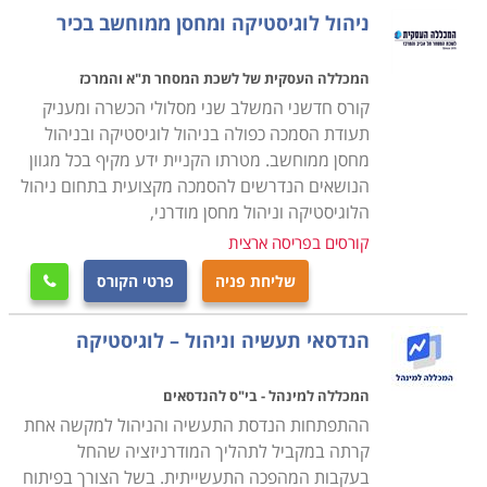
מנת להצליח בתפקיד מרכזי זה.
ניהול לוגיסטיקה ומחסן ממוחשב בכיר
במסגרת הקורס מועברים תכנים להכנת תכנית רכש, הכנת
המכללה העסקית של לשכת המסחר ת"א והמרכז
הצעת מחיר באופן יעיל ואפקטיבי לארגון, תהליכי משא ומתן,
קורס חדשני המשלב שני מסלולי הכשרה ומעניק
ניהול קשרי ושיתופי פעולה עם ספקים תוך הקפדה על כל
תעודת הסמכה כפולה בניהול לוגיסטיקה ובניהול
מחסן ממוחשב. מטרתו הקניית ידע מקיף בכל מגוון
הנהלים והכללים המשפטיים בתחום הסחר והמיסוי מול
הנושאים הנדרשים להסמכה מקצועית בתחום ניהול
ספקים מקומיים ובינלאומיים.
הלוגיסטיקה וניהול מחסן מודרני,
קורסים בפריסה ארצית
עבור מי מתאימים הלימודים
שליחת פניה
פרטי הקורס
קורס רכש ולוגיסטיקה אורך כשנה אחת, כאשר הוא מתנהל

בהתאם לתכנית של התמ"ת, והתעודה אף היא ניתנת
הנדסאי תעשיה וניהול – לוגיסטיקה
מטעם התמ"ת. בסיום הקורס אפשר לעסוק במקצוע במגוון
של מקומות עבודה, שכן בכל ארגון גדול קיימת מחלקה
המכללה למינהל - בי"ס להנדסאים
מיוחדת לרכש ולוגיסטיקה ולכן זהו מקצוע מבוקש ביותר
ההתפתחות הנדסת התעשיה והניהול למקשה אחת
המתאים הן לחיילים משוחררים בתחילת דרכם המקצועית
קרתה במקביל לתהליך המודרניזציה שהחל
והן כהסבה מקצועית.
בעקבות המהפכה התעשייתית. בשל הצורך בפיתוח