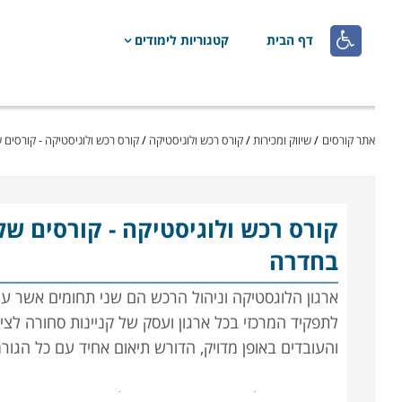

דף הבית
קטגוריות לימודים
אתר קורסים
/
שיווק ומכירות
/
קורס רכש ולוגיסטיקה
/
קורס רכש ולוגיסטיקה - קורסים
קורס רכש ולוגיסטיקה
- קורסים ש
בחדרה
ארגון הלוגסטיקה וניהול הרכש הם שני תחומים אשר עליה
לתפקיד המרכזי בכל ארגון ועסק של קניינות סחורה לציו
והעובדים באופן מדויק, הדורש תיאום אחיד עם כל הגו
הנושאים הנלמדים בקורס הם ניהול המשאב האנושי, ניהו