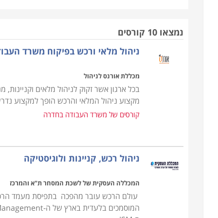
עריכת חוזים ומציאת התאמה בין הצרכים של העסק ליכו
עשוי מהר מאוד להיקלע לקשיים שלעתים בלתי הפיכים.
נמצאו 10 קורסים
ניהול מלאי ורכש בפיקוח משרד העבו
הקורס אינו דורש כל ידע מוקדם, אך עם זאת נדרשת יכו
הן פיננסית והן משפטית, שכן, ככל שהארגון מורכב יותר
מכללת אורנס לניהול
אמנם אין תנאי קבלה אך נדרשים כישורים אישיים על מ
בכל ארגון אשר זקוק לניהול מלאים וקניינות,
מקצוע ניהול המלאי והרכש הופך למקצוע נדרש ו
במסגרת הקורס מועברים תכנים להכנת תכנית רכש, הכנת
קורסים של משרד העבודה בחדרה
ניהול קשרי ושיתופי פעולה עם ספקים תוך הקפדה על 
מקומיים ובינלאומיים.
ניהול רכש, קניינות ולוגיסטיקה
עבור מי מתאימים הלימודים
קורס רכש ולוגיסטיקה אורך כשנה אחת, כאשר הוא מ
המכללה העסקית של לשכת המסחר ת"א והמרכז
התמ"ת. בסיום הקורס אפשר לעסוק במקצוע במגוון של מ
עולם הרכש עובר מהפכה בתפיסת מעמד הרכש 
לרכש ולוגיסטיקה ולכן זהו מקצוע מבוקש ביותר המתאי
מקצועית.