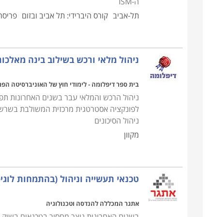
ה-ISM
תל-אביב
קורס היברידי: תל אביב ובזום
פריסה 
הקורס מקנה את כל הידע הנדרש, כך גם מי שאין לו כל 
בתחום, כאשר ניתן כבר במהלך הקורס לנסות ולהשתלב
ניסיון. קורס רכש ולוגיסטיקה מתקיים בכל רחבי הארץ: ח
ניהול מלאי ורכש בשילוב בינה מאלכו
אחרים.
בית ספר דיפלומה - לימודי חוץ של האוניברסיטה הפ
ניהול הרכש והמלאי עבר בשנים האחרונות תפנ
לפונקציה אסטרטגית מרכזית המשולבת בשרשרת
ניהול הסיכונים
מקוון
טכנאי תעשייה וניהול (בהתמחות לוגי
אתגר המכללה להנדסה וטכנולוגיה
בשנים האחרונות נוצר מחסור בטכנאים בשוק 