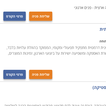
ארצית - פנים ארגוני
רקע בתחום, יוכל בסיום הקורס להיות מוכן לקראת עבודה
שליחת פניה
פרטי הקורס
 במחלקות הרכש של חברות מסוימות ולהתחיל לרכוש
יפה, תל אביב , נתניה, כפר סבא ועוד מקומות רבים נוספים
תית
תוחה
ית דרמטית מתפקיד תפעולי ומקומי, הממוקד בהוזלת עלויות בלבד,
 האספקה ומשפיעה ישירות על ביצועי הארגון, זמינות המוצרים,
שליחת פניה
פרטי הקורס
סטיקה)
העבודה. קורס זה יעניק לכם מקצוע מבוקש באמצעות הכנה לשלושה