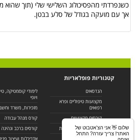
כשנפרדתי מהפסיכולוג השלישי שלי (תוך שהוא ממ
ויהוו חלק בלתי נפרד מהאישיות.
אך עם מועקה בגודל של סלע בבטן.
קורסים נוספים בקטגוריית מיסטיקה, רוחניות ופיתוח אישי: לי
לרשימה זו קיימים קורסים רבים במסגרת הקטגוריה לימודי
למצוא את הקורס שמעניין אתכם ולקבל פרטים על אודות אות
קטגוריות פופלאריות
הנדסאים
לימודי קוסמטיקה, טי
ויופי
מקצועות טיפוליים ופרא
רפואים
מזכירות, משרד וחשב
קורסים מקצועיים
קורס מנהל עבודה
שלום 👋 אני הצ'אטבוט של
לימודי מחשבים ורשתות
קורסים ברכב ונהיגה
האתר! צריך עזרה? התחל
קורסים בניהול
אדריכלות ועיצוב פנים
שיחה.