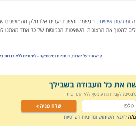
ה
ו
מודעות אישית
, הגשמה והשגת יעדים אלו חלק מהמושגים ש
ם להפוך את הרצונות והשאיפות הכמוסות של כל אחד מאתנו למ
קרא עוד על
יהדות, רוחניות ומיסטיקה - לימודים ללא בגרות בק
תב יד של כל אחד, באופן שניתן לקבל תמונה שלמה, על אישיות ה
וריםחברתיים. באמצעות הבנה של מרכיבי הכתב ניתן לקבל מעי
.
שה את כל העבודה בשבילך
תלבטים? לקבלת מידע נוסף ללא התחייבות
 מעניין אותו באופן אישי להבנה עמוקה יותר של אנשים בסביבתו
שלח פניה
לי זה להעשיר את רמת הידע על התאמה בין העובדים לארגון ו
רגוניים עובדים סוציאליים והוראה.
ם/ה
לתנאי השימוש ומדיניות הפרטיות
או ערב בתכנית לימודים גמישה. בתכנית מתחילים או מתקדמים 