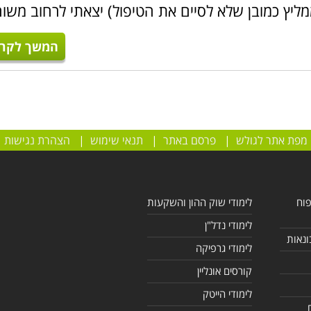
ליץ כמובן שלא לסיים את הטיפול) יצאתי לרחוב משו
המשך לקרו
מודי
מקצועות היהדות
,
לימודי תקשור
, קורס מדריכי
מדיטציה
ועוד.
 העשרה, התפתחות אישית ו
רוחניות
. מומלץ לעבור על הרשימה ה
ו תחום עניין.
מפת אתר לגולש
|
פרסם באתר
|
תנאי שימוש
|
הצהרת נגישות
פוח
לימודי שוק ההון והשקעות
לימודי נדל"ן
ונאות
לימודי גרפיקה
קורסים אונליין
לימודי הייטק