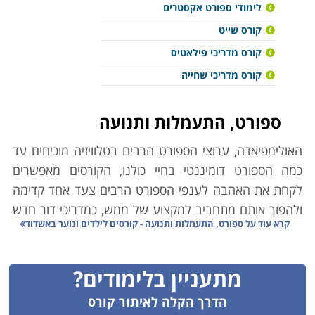
לימודי ספורט אקסטרים
קורס שייט
קורס מדריכי פילאטיס
קורס מדריכי שחייה
ספורט, התעמלות ותנועה
האולימפיאדה, ערוצי הספורט הרבים בטלוויזיה מוכיחים עד
כמה הספורט דומיננטי בחיי כולנו, הקורסים מאפשרים
לקחת את האהבה לענפי הספורט הרבים צעד אחד קדימה
ולהפוך אותם מתחביב למקצוע של ממש, כמדריכי דור חדש
קרא עוד על
ספורט, התעמלות ותנועה - קורסים לילדים ונוער באשדוד
של ספורטאים.
קורס מאמני כדורגל
מתעניין בלימודים?
להיות מאמן כדורגל, משמעותו להבין את מהות המשחק
באופן המעמיק ביותר, שימוש בטכניקות משחק מתקדמות
הדרך הקלה לאיתור קורס