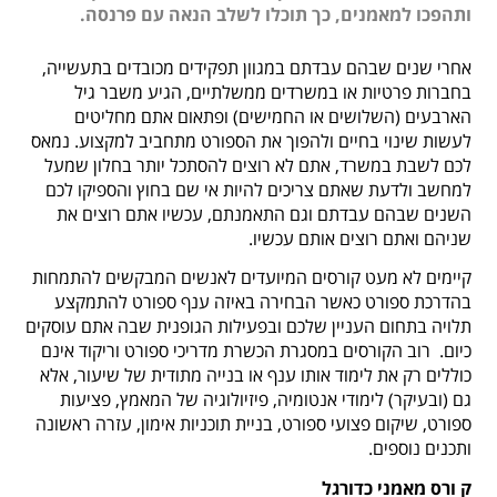
ותהפכו למאמנים, כך תוכלו לשלב הנאה עם פרנסה.
אחרי שנים שבהם עבדתם במגוון תפקידים מכובדים בתעשייה,
בחברות פרטיות או במשרדים ממשלתיים, הגיע משבר גיל
הארבעים (השלושים או החמישים) ופתאום אתם מחליטים
לעשות שינוי בחיים ולהפוך את הספורט מתחביב למקצוע. נמאס
לכם לשבת במשרד, אתם לא רוצים להסתכל יותר בחלון שמעל
למחשב ולדעת שאתם צריכים להיות אי שם בחוץ והספיקו לכם
השנים שבהם עבדתם וגם התאמנתם, עכשיו אתם רוצים את
שניהם ואתם רוצים אותם עכשיו.
קיימים לא מעט קורסים המיועדים לאנשים המבקשים להתמחות
בהדרכת ספורט כאשר הבחירה באיזה ענף ספורט להתמקצע
תלויה בתחום העניין שלכם ובפעילות הגופנית שבה אתם עוסקים
כיום.
רוב הקורסים במסגרת הכשרת מדריכי ספורט וריקוד אינם
כוללים רק את לימוד אותו ענף או בנייה מתודית של שיעור, אלא
גם (ובעיקר) לימודי אנטומיה, פיזיולוגיה של המאמץ, פציעות
ספורט, שיקום פצועי ספורט, בניית תוכניות אימון, עזרה ראשונה
ותכנים נוספים.
ק
ורס מאמני כדורגל