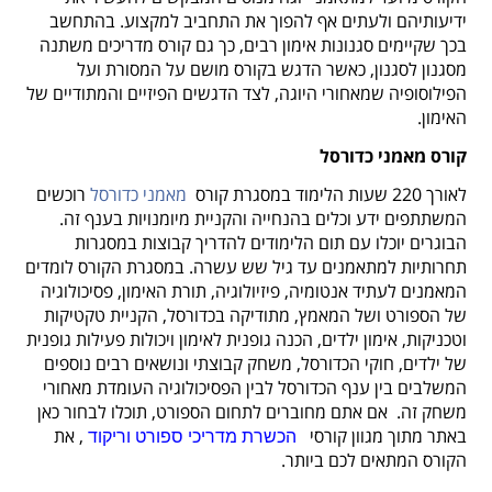
ידיעותיהם ולעתים אף להפוך את התחביב למקצוע.
בהתחשב
בכך שקיימים סגנונות אימון רבים, כך גם קורס מדריכים משתנה
מסגנון לסגנון, כאשר הדגש בקורס מושם על המסורת ועל
הפילוסופיה שמאחורי היוגה, לצד הדגשים הפיזיים והמתודיים של
האימון.
קורס מאמני כדורסל
לאורך 220 שעות הלימוד במסגרת קורס
מאמני כדורסל
רוכשים
המשתתפים ידע וכלים בהנחייה והקניית מיומנויות בענף זה.
הבוגרים יוכלו עם תום הלימודים להדריך קבוצות במסגרות
תחרותיות למתאמנים עד גיל שש עשרה.
במסגרת הקורס לומדים
המאמנים לעתיד אנטומיה, פיזיולוגיה, תורת האימון, פסיכולוגיה
של הספורט ושל המאמץ, מתודיקה בכדורסל, הקניית טקטיקות
וטכניקות, אימון ילדים, הכנה גופנית לאימון ויכולות פעילות גופנית
של ילדים, חוקי הכדורסל, משחק קבוצתי ונושאים רבים נוספים
המשלבים בין ענף הכדורסל לבין הפסיכולוגיה העומדת מאחורי
משחק זה.
אם אתם מחוברים לתחום הספורט, תוכלו לבחור כאן
באתר מתוך מגוון קורסי
, את
הכשרת מדריכי ספורט וריקוד
הקורס המתאים לכם ביותר.