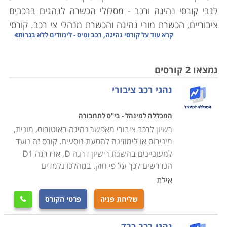
לגבי קורסי נהיגה ורכב - מסלולי הכשרה לנהגים ברכבים
ציבוריים, הכשרת מורי נהיגה והכשרת מנהלי צי רכב. קורסי
קרא עוד על
קורסי נהיגה, רכב וטיס - לימודים ללא בגרות
טיס - מיועדים למועמדים שמבקשים ללמוד בעצמם את
סודות התעופה או כאלו שמבקשים להפוך בעתיד לטייסים
מקצועיים.
נמצאו 2 קורסים
נהגי רכב ציבורי
קורסי טיס ציבוריים
בכדי להפוך לטייס מוסמך יש להשלים הכשרה מיוחדת בבתי
המכללה למינהל - בי"ס לתחבורה
ספר שמציעים הכשרה מקצועית באמצעות טיס
ות וסימו
רשיון לרכב ציבורי מאפשר נהיגה באוטובוס, מונית,
לטורים. המדריכים בקורסי הטיסה הם טייסים מוסמכים
מיניבוס או לימוזינה להסעת נוסעים. קורס זה נועד
ומנוסים. ההרשמה לקורס פתוחה בפני גברים ונשים ללא כל
למעוניינים בהשגת רישיון דרגה D, או דרגה D1
הגבלה. בתום הקורס עומדים הבוגרים במבחן ומקבלים
הנדרשים לכך על פי חוק. במהלכו נלמדים
בהתאם את רישיון הטיס. אלו שמבקשים לעסוק בתחום
אילת
בצורה מקצועית יוכלו למצוא משרות של טייסי ריסוס, טייסי
שליחת פניה
פרטי הקורס

תובלה או הטסת מטוסי נוסעים.
בכדי לקבל רישיון טיס אזרחי יש לצבור לפחות 40 שעות של
נהגי רכב כבד