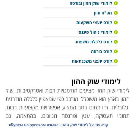
לימודי שוק ההון ובורסה
מט"ח והון
קורס יועצי השקעות
לימודי ניהול פיננסי
קורס כלכלת משפחה
קורס בורסה
קורס יועצי משכנתאות
לימודי שוק ההון
לימודי שוק ההון מציעים הזדמנויות רבות ואטרקטיביות. שוק
ההון בארץ הוא משוכלל ומורכב כפי שמאפיין כלכלה מודרנית
וגלובלית. זהו תחום רחב המציע אפשרויות מקצועיות רבות,
תחומי תעסוקה, ענין ופרנסה מגוונים. בהתאמה, גם
ההכשרות המקצועיות הנדרשות בו נעות מצורך בתארים
קרא עוד על
לימודי שוק ההון - Курсы на русском языке
רשמיים מלימודים אקדמאיים שאורכים מספר שנים, ומשרות