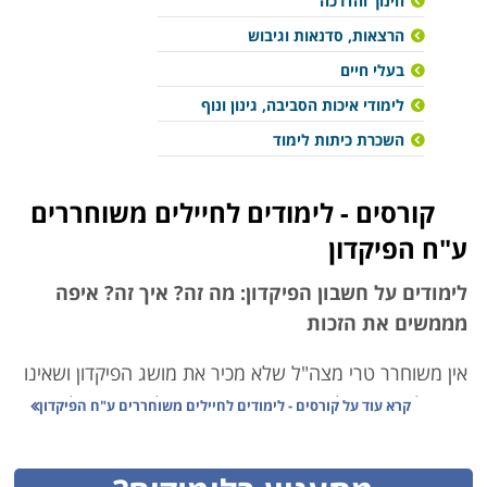
חינוך והדרכה
הרצאות, סדנאות וגיבוש
בעלי חיים
לימודי איכות הסביבה, גינון ונוף
השכרת כיתות לימוד
קורסים - לימודים לחיילים משוחררים
ע"ח הפיקדון
לימודים על חשבון הפיקדון: מה זה? איך זה? איפה
מממשים את הזכות
אין משוחרר טרי מצה"ל שלא מכיר את מושג הפיקדון ושאינו
רוצה לדעת איך לעשות בו שימוש. הקרן להכוונת חיילים
קרא עוד על
קורסים - לימודים לחיילים משוחררים ע"ח הפיקדון
משוחררים ומדינת ישראל הגדירו מספר מקרים ספציפיים
שבהם ניתן למשוך את הכסף שנצבר במהלך חודשי השירות