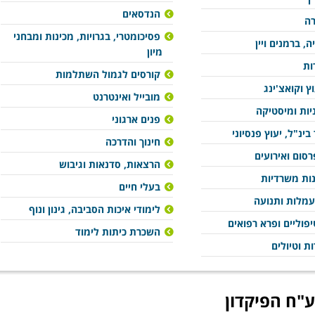
הנדסאים
רה
פסיכומטרי, בגרויות, מכינות ומבחני
ה, ברמנים ויין
מיון
ות
קורסים לגמול השתלמות
וץ וקואצ'ינג
מובייל ואינטרנט
ניות ומיסטיקה
פנים ארגוני
בינ"ל, יעוץ פנסיוני
חינוך והדרכה
סום ואירועים
הרצאות, סדנאות וגיבוש
נות משרדיות
בעלי חיים
עמלות ותנועה
לימודי איכות הסביבה, גינון ונוף
פוליים ופרא רפואים
השכרת כיתות לימוד
ות וטיולים
ע"ח הפיקדון