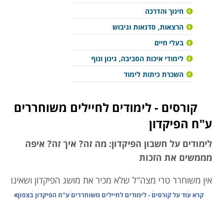
חינוך והדרכה
הרצאות, סדנאות וגיבוש
בעלי חיים
לימודי איכות הסביבה, גינון ונוף
השכרת כיתות לימוד
קורסים - לימודים לחיילים משוחררים
ע"ח הפיקדון
לימודים על חשבון הפיקדון: מה זה? איך זה? איפה
מממשים את הזכות
אין משוחרר טרי מצה"ל שלא מכיר את מושג הפיקדון ושאינו
רוצה לדעת איך לעשות בו שימוש. הקרן להכוונת חיילים
קרא עוד על
קורסים - לימודים לחיילים משוחררים ע"ח הפיקדון בצפון
משוחררים ומדינת ישראל הגדירו מספר מקרים ספציפיים