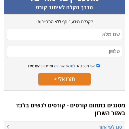
ושאר התחומים המשתנים. בקורסים לנשים בלבד תוכלי
הדרך הקלה לאיתור קורס
למצוא גם קורסים ביזמות עסקית לנשים, בהם תלמדי איך
לקבלת מידע נוסף ללא התחייבות:
להגשים חלום ולהיות עצמאית, תוך שאת מפתחת את
היכולות שלך ומגיעה לעצמאות כלכלית ואישית.
קראי בקטגורית קורסים לנשים בלבד את פירוט הקורסים,
בחרי את הקורס המתאים מלאי את הפרטים ונציג הקורס
יצור אתך קשר בהקדם.
אני מסכים/ה
לתנאי השימוש
ומדיניות הפרטיות
חזרו אלי
מסננים בתחום
קורסים - קורסים לנשים בלבד
באזור השרון
סנן לפי אזור