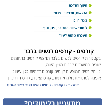
חינוך והדרכה
הרצאות, סדנאות וגיבוש
בעלי חיים
לימודי איכות הסביבה, גינון ונוף
השכרת כיתות לימוד
קורסים - קורסים לנשים בלבד
בקטגורית קורסים לנשים בלבד תמצאי קורסים בתחומים
שונים המיועדים לבנות המין היפה.
בין הקורסים המוצעים קיימים קורסים לדתיות כגון עיצוב
אופנה למתחילות ולמתקדמות, קורס פאנית, קורס מדריכות
הידרו תרפיה ושחיה שיקומית, לצד קורסים לאמהות טריות
קרא עוד על
קורסים - קורסים לנשים בלבד באזור השרון
למשל. בקורסים אלה תוכלי להשתתף במפגשים חוויתים
שיאפשרו לך להקשיב ולשתף אמהות אחרות בהתמודדות
מתעניין בלימודים?
עם המציאות החדשה והשלכותיה על הקריירה, הזוגיות