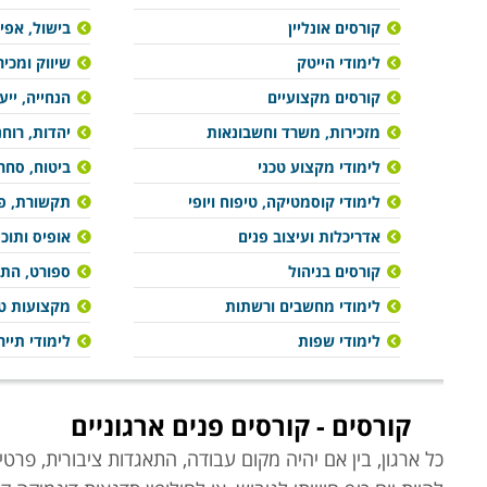
קורסים אונליין
בישול, אפיי
לימודי הייטק
שיווק ומכיר
קורסים מקצועיים
הנחייה, ייע
מזכירות, משרד וחשבונאות
יהדות, רוח
לימודי מקצוע טכני
ביטוח, סחר 
לימודי קוסמטיקה, טיפוח ויופי
תקשורת, פר
אדריכלות ועיצוב פנים
אופיס ותוכ
קורסים בניהול
ספורט, הת
לימודי מחשבים ורשתות
מקצועות טי
לימודי שפות
לימודי תייר
קורסים - קורסים פנים ארגוניים
כל ארגון, בין אם יהיה מקום עבודה, התאגדות ציבורית, פרט