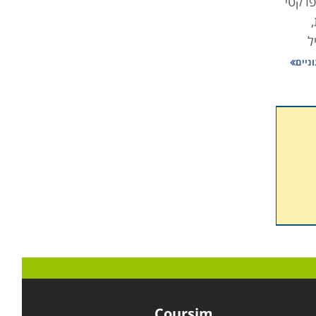
פרקטי
ל
וניים
ים
ח את
 וגם
הוא
Coursim