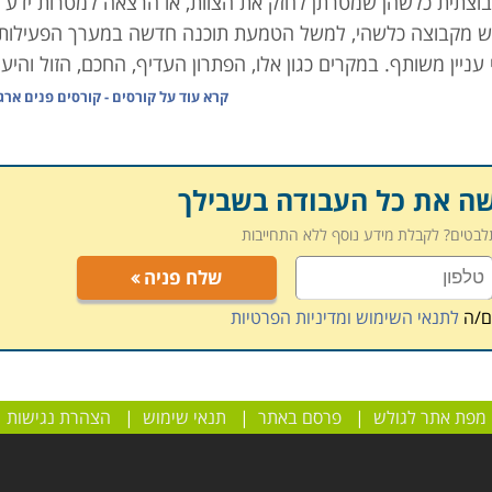
קה קבוצתית כלשהן שמטרתן לחזק את הצוות, או הרצאה למטרות ידע 
דרש מקבוצה כלשהי, למשל הטמעת תוכנה חדשה במערך הפעילות,
ין משותף. במקרים כגון אלו, הפתרון העדיף, החכם, הזול והיעי
קרא עוד על
קורסים - קורסים פנים ארג
 לאנשי מכירות או לצוותי שירות, העשרות מקצועיות למנהלים,
ע במסגרת פנים ארגונית, נותן מענה מדוייק יותר לצרכים הפרטני
פן חסכוני יותר. לדוגמה: במערך פעילות גדול לא יהיה נכון לשלו
שה את כל העבודה בשבילך
 אלא להעביר נקודתית סדנה לאותה קבוצה, אשר גם תעלה פחות,
תלבטים? לקבלת מידע נוסף ללא התחייבות
רגון, עם דגש על החלקים המצריכים שיפור.
שלח פניה
בה יותר מאשר לימוד אינדיבידואלי של כל משתתף, פשוט משום ש
הנתונה.
ם/ה
לתנאי השימוש ומדיניות הפרטיות
מפת אתר לגולש
|
פרסם באתר
|
תנאי שימוש
|
הצהרת נגישות