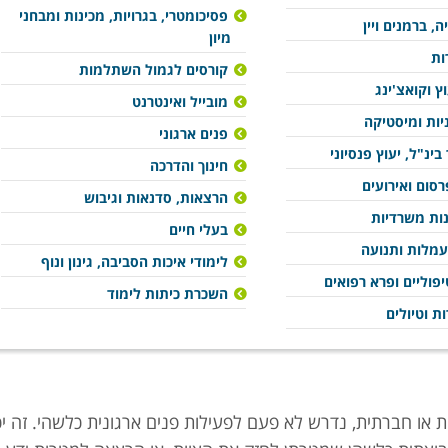
פסיכומטרי, בגרויות, מכינות ומבחני
ה, ברמנים ויין
מיון
ות
קורסים לגמול השתלמות
וץ וקואצ'ינג
מובייל ואינטרנט
ניות ומיסטיקה
פנים ארגוני
בינ"ל, יעוץ פנסיוני
חינוך והדרכה
סום ואירועים
הרצאות, סדנאות וגיבוש
נות משרדיות
בעלי חיים
עמלות ותנועה
לימודי איכות הסביבה, גינון ונוף
פוליים ופרא רפואים
השכרת כיתות לימוד
ות וטיולים
ית או חברתית, נדרש לא פעם לפעילות פנים ארגונית כלשהי. זה יכ