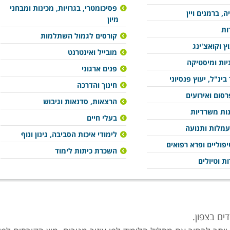
פסיכומטרי, בגרויות, מכינות ומבחני
ה, ברמנים ויין
מיון
ות
קורסים לגמול השתלמות
וץ וקואצ'ינג
מובייל ואינטרנט
ניות ומיסטיקה
פנים ארגוני
בינ"ל, יעוץ פנסיוני
חינוך והדרכה
סום ואירועים
הרצאות, סדנאות וגיבוש
נות משרדיות
בעלי חיים
עמלות ותנועה
לימודי איכות הסביבה, גינון ונוף
פוליים ופרא רפואים
השכרת כיתות לימוד
ות וטיולים
ים בצפון.