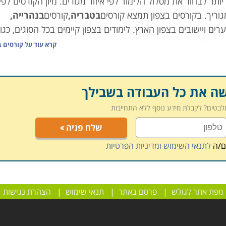
ותר לבחור את מסלול הלימוד לפי איזור מגורים. מיון הקורסים לפי
מגוריך. בקורסים בצפון תמצא קורסים
בטבריה,
קורסים
בנהרייה,
 ערים ויישובים בצפון הארץ. לימודים בצפון קיימים בכל הסוגים, כגון
עוד, כולם ביישובים וערים בצפון הארץ, כדי שתוכל לבחור בקלות א
קרא עוד על
קורסים ב
הקורס המתאים , מלא את הפרטים ונציג הקורס יצור אתך קשר בה
שה את כל העבודה בשבילך
תלבטים? לקבלת מידע נוסף ללא התחייבות
שלח פניה
ם/ה
לתנאי השימוש ומדיניות הפרטיות
מפת אתר לגולש
|
פרסם באתר
|
תנאי שימוש
|
הצהרת נגישות