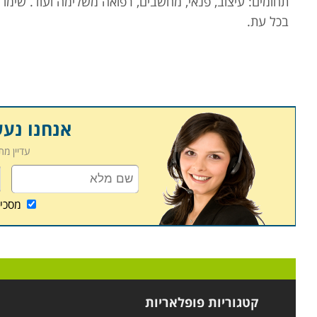
תחומים: עיצוב, פנאי, מחשבים, רפואה משלימה ועוד. שימו
בכל עת.
אנחנו נע
עדיין מ
מסכי
קטגוריות פופלאריות