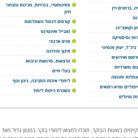
פסיכומטרי, בגרויות, מכינות ומבחני
ה, ברמנים ויין
מיון
ות
קורסים לגמול השתלמות
וץ וקואצ'ינג
מובייל ואינטרנט
ניות ומיסטיקה
פנים ארגוני
בינ"ל, יעוץ פנסיוני
חינוך והדרכה
סום ואירועים
הרצאות, סדנאות וגיבוש
נות משרדיות
בעלי חיים
עמלות ותנועה
לימודי איכות הסביבה, גינון ונוף
פוליים ופרא רפואים
השכרת כיתות לימוד
ות וטיולים
יימים בשעות הבוקר. תוכלו למצוא לימודי בוקר במגוון גדול מאד 