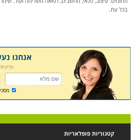
תחומים: עיצוב, פנאי, מחשבים, רפואה משלימה ועוד. שימו
בכל עת.
אנחנו נע
עדיין מ
מסכי
קטגוריות פופלאריות