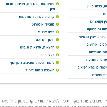
פסיכומטרי, בגרויות, מכינות ומבחני
ה, ברמנים ויין
מיון
ות
קורסים לגמול השתלמות
וץ וקואצ'ינג
מובייל ואינטרנט
ניות ומיסטיקה
פנים ארגוני
בינ"ל, יעוץ פנסיוני
חינוך והדרכה
סום ואירועים
הרצאות, סדנאות וגיבוש
נות משרדיות
בעלי חיים
עמלות ותנועה
לימודי איכות הסביבה, גינון ונוף
פוליים ופרא רפואים
השכרת כיתות לימוד
ות וטיולים
יימים בשעות הבוקר. תוכלו למצוא לימודי בוקר במגוון גדול מאד 