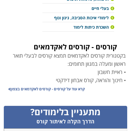
בעלי חיים
לימודי איכות הסביבה, גינון ונוף
השכרת כיתות לימוד
קורסים - קורסים לאקדמאים
בקטגורית קורסים לאקדמאים תמצא קורסים לבעלי תואר
ראשון ומעלה במגוון תחומים:
• ראיית חשבון
• חינוך והוראה, קורס אבחון דידקטי
• מחקר, איכות הסביבה, תחומי הרפואה
קרא עוד על
קורסים - קורסים לאקדמאים בצפון
• הנדסה, מהנדסי איכות
• קורס עריכה לשונית
מתעניין בלימודים?
• עריכת פטנטים
קורסים לאקדמאים מיועדים למי שמעוניין לעבור הסבה
הדרך הקלה לאיתור קורס
וללמוד מקצוע חדש, בלי לעבור מסלול של תואר נוסף, ולמי