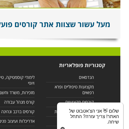
מעל עשור שצוות אתר קורסים פועל ל
קטגוריות פופלאריות
הנדסאים
לימודי קוסמטיקה, טי
ויופי
מקצועות טיפוליים ופרא
רפואים
מזכירות, משרד וחשב
קורסים מקצועיים
קורס מנהל עבודה
שלום 👋 אני הצ'אטבוט של
לימודי מחשבים ורשתות
קורסים ברכב ונהיגה
האתר! צריך עזרה? התחל
קורסים בניהול
אדריכלות ועיצוב פנים
שיחה.