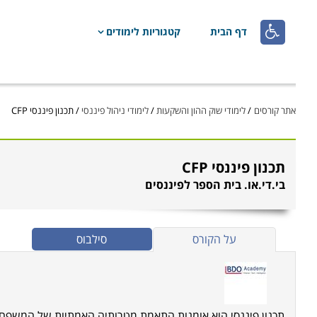

דף הבית
קטגוריות לימודים
אתר קורסים
/
לימודי שוק ההון והשקעות
/
לימודי ניהול פיננסי
/
תכנון פיננסי CFP
תכנון פיננסי CFP
בי.די.או. בית הספר לפיננסים
על הקורס
סילבוס
תכנון פיננסי הוא אומנות התאמת מטרותיה האמתיות של המשפח