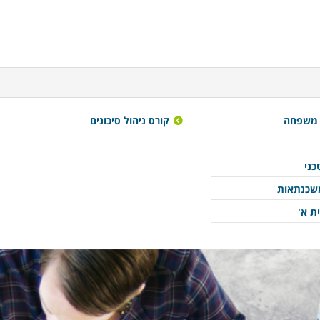
 משפחה
קורס ניהול סיכונים
כני
משכנתאות
ת א'