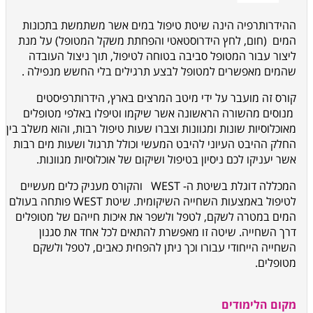
ההידרותרפיה הינה שיטת טיפול במים אשר משתמשת בתכונות
המים (חום, לחץ הידרוסטאטי והפחתת משקל המטופל) על מנת
ליצור עבור המטופל סביבה בטוחה לטיפול, תוך ניצול העובדה
שהמים מאפשרים למטופל לבצע תרגילים בלי החשש מנפילה
.
קורס זה מועבר על ידי מיטב המרצים בארץ, הידרותרפיסטים
מנוסים מהשורה הראשונה אשר שיקמו וטיפלו באלפי מטופלים
מאוכלוסיות שונות ומגוונות וצברו שעות טיפול רבות, והוא משלב בין
החלק ההיבט העיוני להיבט המעשי וכולל תרגול ושעות מים רבות
אשר יעניקו לכם ניסיון בטיפול ושיקום של אוכלוסיות מגוונות.
המכללה דוגלת בשיטת ה-
WEST
והקורס מעניק כלים מעשיים
לטיפול באמצעות השחייה השיקומית.
שיטת WEST פותחה בעולם
המים במטרה לשקם, לטפל ולשפר את איכות חייהם של מטופלים
דרך השחייה. שיטה זו מאפשרת להתאים לכל אחד את סגנון
השחייה הייחודי עבורו וכך ניתן להפחית כאבים, לטפל ולשקם
מטופלים.
מקום הלימודים