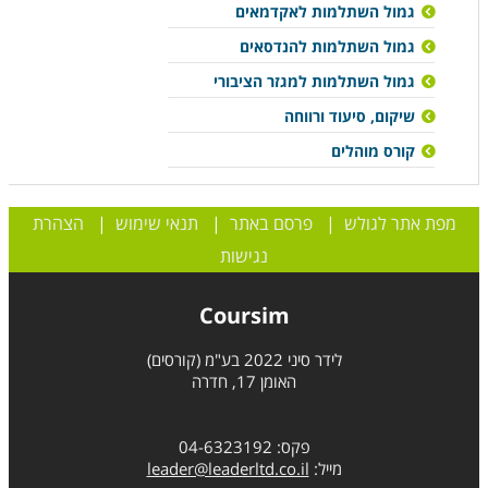
גמול השתלמות לאקדמאים
גמול השתלמות להנדסאים
גמול השתלמות למגזר הציבורי
שיקום, סיעוד ורווחה
קורס מוהלים
מפת אתר לגולש
|
פרסם באתר
|
תנאי שימוש
|
הצהרת
נגישות
Coursim
לידר סיני 2022 בע"מ (קורסים)
האומן 17, חדרה
פקס: 04-6323192
מייל:
leader@leaderltd.co.il