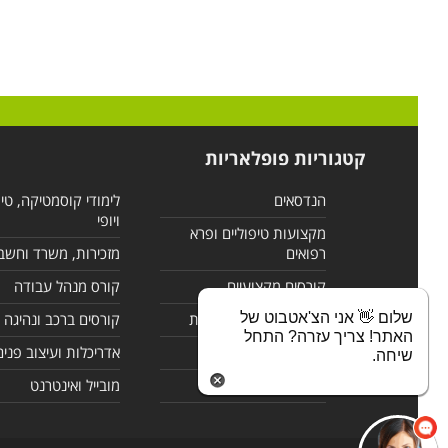
קטגוריות פופלאריות
הנדסאים
לימודי קוסמטיקה, טי
ויופי
מקצועות טיפוליים ופרא
רפואים
מזכירות, משרד וחשב
קורסים מקצועיים
קורס מנהל עבודה
שלום 👋 אני הצ'אטבוט של
לימודי מחשבים ורשתות
קורסים ברכב ונהיגה
האתר! צריך עזרה? התחל
קורסים בניהול
אדריכלות ועיצוב פנים
שיחה.
לימודי שפות
מובייל ואינטרנט