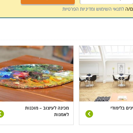
ם/ה
לתנאי השימוש ומדיניות הפרטיות
תיים וחצי, ואפשר ללמוד לתואר ראשון, לימודים אשר נמשכים
באים באתר גם מגוון של הכשרות בכלי עזר מקצועיים לענף זה,
א רכש במסגרת בסיס המקצוע.
ם בהרצאות פרונטאליות, עבודה מעשית בסדנאות מגוונות, תרגול
פרקטיקה והתמודדות עם שאלות שצצות תוך כדי עבודה.
ארץ כמו תל אביב, ראשון לציון, חולון, כפר סבא וחיפה, וכמו כן
נים בלימודי
מכינה לעיצוב – מוכנות
לאמנות