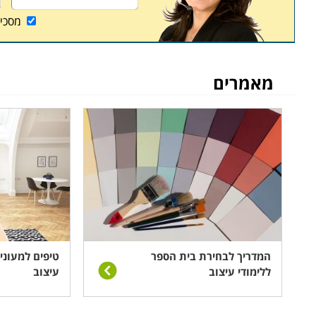
מסכי
אפשר ללמוד לתואר הנדסאי בלימודים אשר נמשכים שנ
ארבע שנים. בנוסף לאלו, תוכלו למצוא בין העמודים ה
שיעשירו את העוסקים בו בכלי עבודה חדשים, אותם ל
מאמרים
לימודי עיצוב תעשייתי נערכים במסגרות שונות: עיוניי
מעשי, וכן גם ביצוע של פרוייקטים שונים, לשם קבלת 
ניתן ללמוד עיצוב תעשייתי ועיצוב מוצר במספר מקומות ב
ניתן לרכוש את המקצוע גם במהלך לימודים בחו"ל.
המדריך לבחירת בית הספר
טיפים למעוניי
ללימודי עיצוב
עיצוב