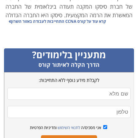
של חברת סיסקו המקנה תעודה בינלאומית של החברה
המאשרת את הרמה המקצועית. סיסקו היא החברה הגדולה
קרא עוד על
קורס CCNA התחייבות לעבודה באזור השרון
בתחום תקשורת המחשבים, והידע שהיא מעבירה הינו חיוני
לכל מי שעוסק בתחום ניהול רשתות תקשורת.
CCNA הוא תו תקן בינלאומי, ונלמד בקורסים שונים במגוון
מתעניין בלימודים?
מכללות, בלימודים עיוניים, תרגול מעשי רב והכנה לבחינות
הסמכה אלו. במסגרת לימודים אלו רוכשים ידע ביסודות
הדרך הקלה לאיתור קורס
התקשורת, הגדרה, ניהול ואבטחה של ראוטר וSwitch-
לקבלת מידע נוסף ללא התחייבות:
ובתחומים רבים נוספים. קורס CCNA מתקיים במוקדים
שונים ברחבי הארץ, ביניהם: באר שבע, ראשון לציון, אשדוד,
חיפה, אילת, קריות, כנרת ועוד.
אני מסכים/ה
לתנאי השימוש
ומדיניות הפרטיות