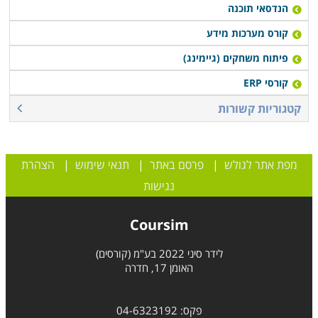
הנדסאי תוכנה
קורס מערכות מידע
פיתוח משחקים (גיימינג)
קורסי ERP
קטגוריות קשורות
מפת אתר לגולש
|
פרסם באתר
|
תנאי שימוש
|
הצהרת
נגישות
Coursim
לידר סיני 2022 בע"מ (קורסים)
האומן 17, חדרה
פקס: 04-6323192