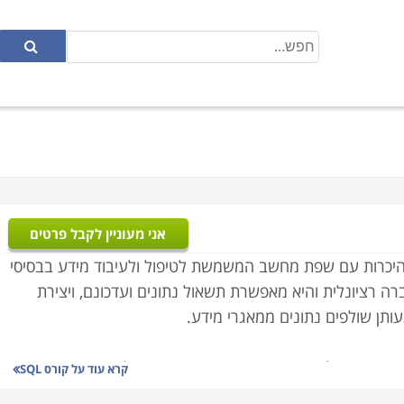
אני מעוניין לקבל פרטים
SQL Structured Query – עוסק בהיכרות עם שפת מחשב המשמשת לטיפול ולעיבוד מידע בבסיסי
במקורה על אלגברה רציונלית והיא מאפשרת תשאול נתונים ועדכונם, ויצירת
ותן שולפים נתונים ממאגרי מידע.
שפת SQL היא שפת תכנות המבוססת על שאילתות, באמצעותן שולפים נתונים ממאגרי מידע. במהלך קורס SQL
קרא עוד על
קורס SQL
ת שפת התכנות SQL, סוגי שאילתות, יצירה ושינוי של מסד נתונים, פתרון תקלות, ניהול קבוצות