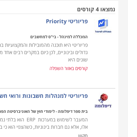
קורס פריוריטי מקנה היכרות מעמיקה עם תוכנה זו ו
נמצאו 4 קורסים
שונים. הקורס בנוי בחלקו משיעורים עיוניים וחלק
פריוריטי Priority
במערכת ה-ERP. ב
מלאי וכספים, הפקת דו"חות ומודלים שונים לפי המחלק
המכללה למינהל - בי"ס למחשבים
בכיתות ממוקדות למנהלי חשבונות ולבעלי מקצוע מתחו
גדולים ובינוניים, לכן כיום במקרים רבים א
שונים היא
קורסים באזור השפלה
פריוריטי למנהלות חשבונות ורואי חשב
בית ספר דיפלומה - לימודי חוץ של האוניברסיטה הפ
המעבר לשימוש במע
אלו, אלא גם חברות בינוניות, כשהצפי הוא כי ב
מקוון