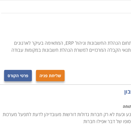
מהווה לעתים יתרון משמעותי בעת התמודדות על משרה בתחומים
ו משיעורים מעשיים שמטרתם להביא את הלומדים לשליטה מלאה
מסגרת לימודי Priority נכללים תכנים רבים, ביניהם ייבוא וייצוא, מסדי נתונים, תהליכי ניהול של
ות. קורס פריוריטי מתקיים במסגרות המתאימות לקהל הרחב וכן
מים ספציפיים אחרים.
פריוריטי היא תוכנה מהמובילות והמקצועיות בתחום הנהלת החשבונות וניהול ERP, המתאימה בעיקר לארגונים
חד מתנאי הקבלה המרכזיים למשרת הנהלת חשבונות במקומות עבודה
שליחת פניה
פרטי הקורס
ון
תוחה
רכות ERP הוא בלתי נמנע וכעת לא רק חברות גדולות דורשות מעובדיהן לדעת לתפעל מערכות
סופו של דבר אפילו חברות