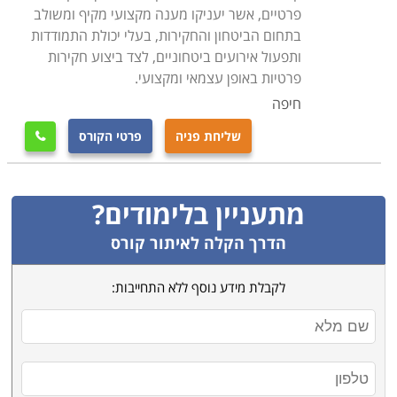
פרטיים, אשר יעניקו מענה מקצועי מקיף ומשולב
למי מיועד הקורס
בתחום הביטחון והחקירות, בעלי יכולת התמודדות
קורס קציני ביטחון מיועד לכל אדם המעוניין לפתח קריירה
ותפעול אירועים ביטחוניים, לצד ביצוע חקירות
פרטיות באופן עצמאי ומקצועי.
במקצוע מאתגר ומעניין בתחום. בקורס משתתפים גם
הנדרשים ללימודי רענון תקופתיים, להעשיר את ידיעותיהם,
חיפה
ולהרחיב את יכולותיהם בעבודה. הקורס מתאים גם לאנשים
שליחת פניה
פרטי הקורס

ללא רקע בתחום אך בעלי רקע משירותם הצבאי, ולאנשים
שלא עסקו כלל בתחום עד כה, אך רוצים להיכנס לתחום זה
ולפתח את היכולות הנדרשות על מנת להצליח בו
.
מתעניין בלימודים?
הדרך הקלה לאיתור קורס
לקבלת מידע נוסף ללא התחייבות: