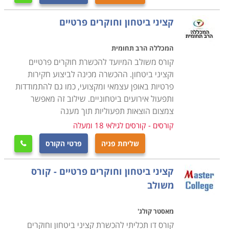
הקורס מעניק לסטודנטים את כל הידע והכלים הנדרשים
קציני ביטחון וחוקרים פרטיים
לניהול בטחוני של ארגון, קבוצה או אדם. במסגרת הקורס
לומדים הסטודנטים שיטות וטכניקות לביצוע תצפית על
המכללה הרב תחומית
סיטואציות, בניית תמונה מנטאלית מתאימה, וזיהוי חריגות
קורס משולב המיועד להכשרת חוקרים פרטיים
בתמונה ואירועים הנושאים פוטנציאל לסיכון. כמו כן, נלמד
וקציני ביטחון. ההכשרה מכינה לביצוע חקירות
פרטיות באופן עצמאי ומקצועי, כמו גם להתמודדות
כל הנושא של אמצעי ההגנה החל בכלי נשק אישי, דרך
ותפעול אירועים ביטחוניים. שילוב זה מאפשר
מערכות התרעה, מערכות הרתעה, מערכות לפיזור קהל,
צמצום הוצאות תפעוליות תוך מענה
מערכות הגנה, גדרות, מערכות היקפיות, מערכות צילום
קורסים - קורסים לגילאי 18 ומעלה
במעגל סגור, מערכות אזעקה וכדומה
.
שליחת פניה
פרטי הקורס

עוד בקורס נלמדות גישות שונות ומגוונות של ניהול הנושא;
קציני ביטחון וחוקרים פרטיים - קורס
כיצד לבנות תיק נהלים, כיצד לנהל צוות אבטחה, כיצד לנהל
משולב
את האינטראקציה שלהם עם הסובבים במקום העבודה. עוד
נלמדים נושאים של עבודת פיקוח שוטף, איתור חריגות
מאסטר קולג'
בהתנהלות השוטפת וכדומה
.
קורס דו תכליתי להכשרת קציני ביטחון וחוקרים