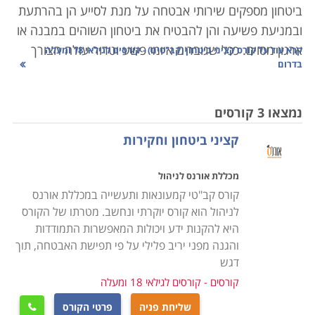
ביטחון מספקים שירותי אבטחה על מנת לסייע הן בהרתעת
ובמניעת פשיעה והן להבטיח את ביטחון השוהים במבנה או
ארגון מסוים. ככל שגוברים איומי פשע וטרור עולה הצורך
קרא עוד על
קורס קציני ביטחון (קב"טים) - קורסים לגילאי 18 ומעלה
בדרום
באנשי ביטחון מיומנים בייחוד במקומות כגון בנקים, בתי
חולים, מסעדות, קניונים, בתי קפה ובמקומות ציבוריים
נוספים. לכן, היכולת של קצין הביטחון להשרות שלווה על
נמצאו 3 קורסים
הסובבים אותו היא קריטית לעבודתו, ותלויה רבות בידע
קציני ביטחון וחקירות
ובכלים העומדים לרשותו.
מכללת אורנס לניהול
קורס קציני ביטחון מיועד לאנשים העוסקים באבטחה, בין
קורס קב"טי קמעונאות ותעשייה במכללת אורנס
שמדובר באבטחת מוסדות, אבטחת קבוצות או אבטחת
לניהול הוא קורס יוקרתי ונחשב. מטרתו של הקורס
אישים. אלו נדרשים
לכישורים
גבוהים ומיוחדים בתחום.
היא להקנות ידע ויכולות המאפשרות התמודדות
והגנה מפני יריב פלילי על פי תפישת האבטחה, תוך
במרבית המקרים, הם מגיעים מרקע צבאי עשיר ביחידות
דגש
צבאיות קרביות, יחידות מיוחדות, ותפקידי קצונה ביחידות
קורסים - קורסים לגילאי 18 ומעלה
שדה. לחילופין, יכולים קציני בטחון להגיע מרקע של עבודות
כדוגמת משטרה, שב"כ וכו
'.
שליחת פניה
פרטי הקורס
