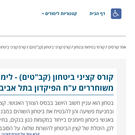

דף הבית
קטגוריות לימודים
אתר קורסים
/
קורסי בטיחות ובטחון
/
קורס קציני ביטחון (קב"טים)
/
קורס קציני ביטחון
קורס קציני ביטחון (קב"טים)
- לימ
משוחררים ע"ח הפיקדון בתל אביב 
בטחון הוא עניין חשוב היושב בבסיס הצורך האנושי. ק
ובמניעת פשיעה והן להבטיח את ביטחון השוהים במבנה א
באנשי ביטחון מיומנים בייחוד במקומות כגון בנקים, בתי 
לכן, היכולת של קצין הביטחון להשרות שלווה על הסובבי
קרא עוד על
קורס קציני 