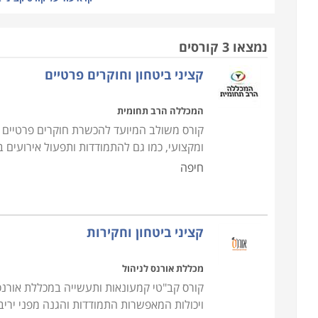
העומדים לרשותו.
קורס קציני ביטחון מיועד לאנשים העוסקים באבטחה, 
נמצאו 3 קורסים
אלו נדרשים
לכישורים
גבוהים ומיוחדים בתחום. במרב
קציני ביטחון וחוקרים פרטיים
קרביות, יחידות מיוחדות, ותפקידי קצונה ביחידות שדה. 
משטרה, שב"כ וכו
'.
המכללה הרב תחומית
קורס משולב המיועד להכשרת חוקרים פרטיים וק
הקורס מעניק לסטודנטים את כל הידע והכלים הנדרש
ומקצועי, כמו גם להתמודדות ותפעול אירועים 
לומדים הסטודנטים שיטות וטכניקות לביצוע תצפית ע
חיפה
בתמונה ואירועים הנושאים פוטנציאל לסיכון. כמו כ
מערכות התרעה, מערכות הרתעה, מערכות לפיזור קהל, 
סגור, מערכות אזעקה וכדומה
.
קציני ביטחון וחקירות
עוד בקורס נלמדות גישות שונות ומגוונות של ניהול הנו
מכללת אורנס לניהול
את האינטראקציה שלהם עם הסובבים במקום העבודה. 
קורס קב"טי קמעונאות ותעשייה במכללת אורנס 
בהתנהלות השוטפת וכדומה
.
ויכולות המאפשרות התמודדות והגנה מפני ירי