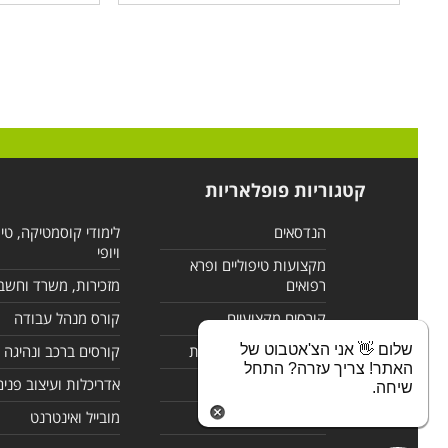
קטגוריות פופלאריות
הנדסאים
לימודי קוסמטיקה, טי
ויופי
מקצועות טיפוליים ופרא
רפואים
מזכירות, משרד וחשב
קורסים מקצועיים
קורס מנהל עבודה
שלום 👋 אני הצ'אטבוט של
לימודי מחשבים ורשתות
קורסים ברכב ונהיגה
האתר! צריך עזרה? התחל
קורסים בניהול
אדריכלות ועיצוב פנים
שיחה.
לימודי שפות
מובייל ואינטרנט