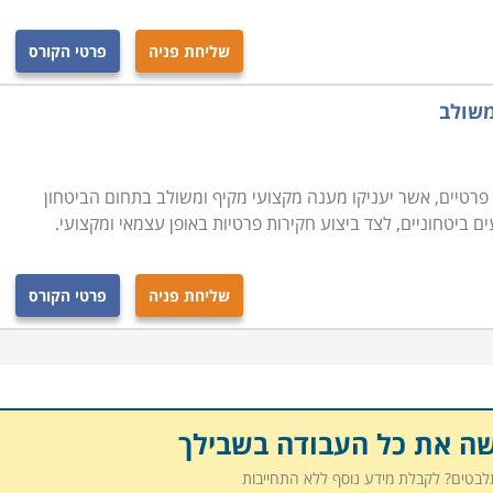
שליחת פניה
פרטי הקורס
 קריירה במקצוע מאתגר ומעניין בתחום. בקורס משתתפים גם
יהם, ולהרחיב את יכולותיהם בעבודה. הקורס מתאים גם לאנשים
משולב
ים שלא עסקו כלל בתחום עד כה, אך רוצים להיכנס לתחום זה
ם פרטיים, אשר יעניקו מענה מקצועי מקיף ומשולב בתחום הביטחון
ים ביטחוניים, לצד ביצוע חקירות פרטיות באופן עצמאי ומקצועי.
שליחת פניה
פרטי הקורס
שה את כל העבודה בשבילך
תלבטים? לקבלת מידע נוסף ללא התחייבות