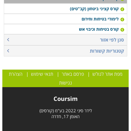
קורס קציני ביטחון (קב"טים)
לימודי בטיחות וחירום
קורס בטיחות וכיבוי אש
סנן לפי אזור
קטגוריות קשורות
מפת אתר לגולש
|
פרסם באתר
|
תנאי שימוש
|
הצהרת
נגישות
Coursim
לידר סיני 2022 בע"מ (קורסים)
האומן 17, חדרה