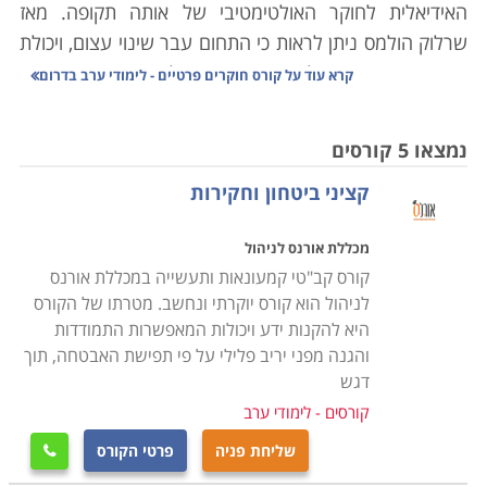
האידיאלית לחוקר האולטימטיבי של אותה תקופה. מאז
שרלוק הולמס ניתן לראות כי התחום עבר שינוי עצום, ויכולת
המעקב והחקירה של החוקר הפרטי הלכה והתעצמה בזכות
קרא עוד על
קורס חוקרים פרטיים - לימודי ערב בדרום
ידע רב, שיטות עבודה וטכנולוגיות מתקדמות המשולבות
בעבודתו
.
ניתן לראות כיום כי העלייה בשיעורי הפשע,
נמצאו 5 קורסים
רמאות, זיוף וגזל מעלה את הדרישה להעסקת חוקרים
קציני ביטחון וחקירות
פרטיים מיומנים. קורס חוקרים פרטיים הוא פתח לקריירה
מעניינת, מרגשת מסתורית ומסקרנת דבר ההופך אותו
מכללת אורנס לניהול
לאחת מהקריירות המבוקשות כיום עבור גברים ונשים. אם
קורס קב"טי קמעונאות ותעשייה במכללת אורנס
אתם ניחנים בסבלנות רבה, יכולת לצפות במצבים
לניהול הוא קורס יוקרתי ונחשב. מטרתו של הקורס
והתנהגויות למשך זמן רב עד לאיסוף ראיה או פיצוח
היא להקנות ידע ויכולות המאפשרות התמודדות
החקירה זהו המקצוע עבורכם
.
והגנה מפני יריב פלילי על פי תפישת האבטחה, תוך
דגש
מדוע כדאי לפתח קריירה של חוקר פרטי
קורסים - לימודי ערב
ישנן מספר סיבות לעיסוק בקריירה של חוקר פרטי. ראשית,
שליחת פניה
פרטי הקורס

עיסוק זה הוא מתגמל הן מבחינה מקצועית והן מבחינה