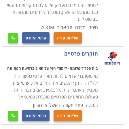
טכנולוגיים כדוגמת מצלמות זעירות, מיקרופונים, אמצעי
לסטודנטים מבט מעמיק אל עולם החקירות המעשי
איתור, עבודת אינטרנט, חיישני תנועה וכדומה. בנוסף
כבר מהרגע הראשון. תוכנית הלימודים מתמקדת
בביסוס ידע
תלמדו כיצד פועלות המערכות הכלליות כדוגמת משטרה,
בנקים, ממשל, מוסדות ציבור וכדומה על מנת ליצור שיתופי
חיפה
חדרה
תל אביב
ZOOM
פעולה, ועל מנת לרכוש את הידע כיצד לשאוב ממערכות
שליחת פניה
פרטי הקורס

אלה את המידע הנדרש לחוקר בעבודתו
.
במסגרת הקורס
נלמדים כל יסודות החקירה, לרבות הטכנולוגיה והפסיכולוגיה
חוקרים פרטיים
שמאחורי המקצוע. במהלך הקורס, פרט ללימודי התיאוריה
מתבצעים מקרי חקירה לדוגמה בם נדרשים הסטודנטים
בית ספר דיפלומה - לימודי חוץ של האוניברסיטה הפתוחה
לבצע מעקב ולייצר מידע בעל ערך בסיטואציות מבוימות
מי מאיתנו לא חלם להיות חוקר פרטי כאשר היה
ילד? זה הזמן להגשים את החלום ולרכוש מקצוע
לצורך לימוד
.
מעניין, מאתגר ומתגמל כספית. אם בעבר היתה
פעילות החוקרים הפרטיים מוגבלת כמעט אך
רעננה
פתח תקווה
ראשל"צ
מקוון
שליחת פניה
פרטי הקורס
