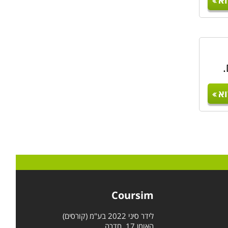
א
.
א
Coursim
לידר סיני 2022 בע"מ (קורסים)
האומן 17, חדרה