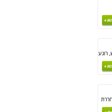
א
 רוגע
א
חררת