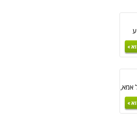
ע
א
 אמא,
א