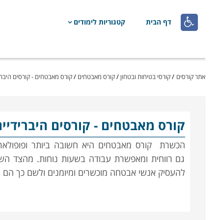

דף הבית
קטגוריות לימודים
אתר קורסים
/
קורסי בטיחות ובטחון
/
קורס מאבטחים
/
קורס מאבטחים - קורסים היברי
קורס מאבטחים
- קורסים היברידיי
הכשרת
קורס מאבטחים
היא חשובה ביותר ופופולא
גם רווחית ומאפשרת עבודה בשעות נוחות. מהצד השנ
להעסיק אנשי אבטחה מוכשרים ומיומנים ולשם כך הם 
עבודת המאבטח היא מאתגרת ודורשת רמה גבוהה של ער
מספיקות בלבד ויש צורך בהכשרה איכותית של קורס 