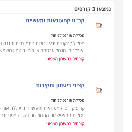
הביטחון והאבטחה; תלמד אותם מגוון רחב של טכניקו
נמצאו 3 קורסים
בתחום זה
.
קב"ט קמעונאות ותעשייה
חשוב להבין כי אבטחה אינה רק ללבוש מדים, לשאת
מכללת אורנס לניהול
ומגוונים בתחום אליהם המאבטח צריך להיות מודע ע
מסלול להקניית ידע ויכולות התמודדות והגנה 
מקצועי נתונה לדברים שונים לחלוטין מאשר האדם הרג
ואובדנים. מנהל אבטחה או קצין ביטחון משמש ב
מנת לזהות ולהגיב בהתאם לאיום ביטחוני פוטנציאלי
קורסים בהשרון הצפוני
לצייר לעצמו תמונה כללית של הקורה סביבו, להגדיר א
מקומות ומצבים הנושאים פוטנציאל לחריגה, היא יכול
קציני ביטחון וחקירות
יכולת זו כמו גם יכולות נוספות, נלמדות במסגרת ק
למתחילים מיועד בעיקר לעובדים בעבודות כדוגמת אב
מכללת אורנס לניהול
באחזקה ושימוש בנשק, ירי במגוון מצבים, יום, לילה, 
קורס קב"טי קמעונאות ותעשייה במכללת אורנס 
טכניקות מתקדמות, פיתוח ראייה מערכתית, ניתוח מצב, ז
ויכולות המאפשרות התמודדות והגנה מפני ירי
קורסים בהשרון הצפוני
למי מתאים הקורס