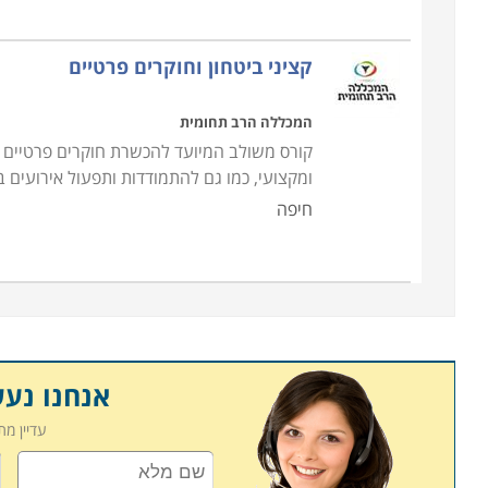
הקורס מתאים לכל אדם המעוניין לעסוק בתחום. יחד
בב
קציני ביטחון וחוקרים פרטיים
מסחריים יכול להיות גם רובאי 02 ומטה
.
קבלת מועמד לקורס מאבטחים, ומיון הסטודנטים לרמ
המכללה הרב תחומית
קיימים בשוק בכל רגע נתון. יחד עם זאת, אדם המעוני
קורס משולב המיועד להכשרת חוקרים פרטיים וק
זאת באופן חופשי
.
ומקצועי, כמו גם להתמודדות ותפעול אירועים 
חיפה
אנחנו נע
עדיין מ