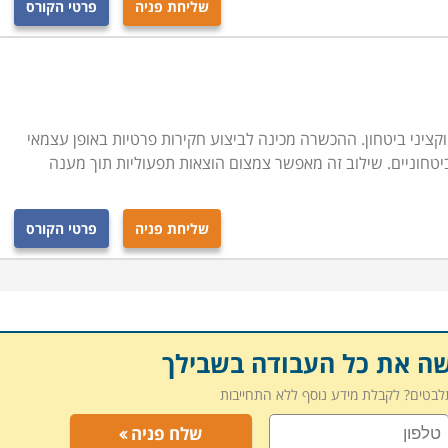
שליחת פניה
פרטי הקורס
 עם זאת ישנם תנאים מקדימים לכל מקצוע. כך למשל, מאבטח
תי ספר נדרש לשירות סדיר בצה"ל ברמת רובאי 03 ומעלה. מאבטח אישים צריך לסיים שירות קרבי בצה"ל, ובמוסדות
ות הלימוד השונות מתבצעת על פי קריטריונים אלה כפי שהם
ין ללמוד קורס ברמה אחרת מאשר הרמה שנקבעה לו, יוכל לעשות
ציני ביטחון. ההכשרה מכינה לביצוע חקירות פרטיות באופן עצמאי
ביטחוניים. שילוב זה מאפשר צמצום הוצאות תפעוליות תוך מענה
שליחת פניה
פרטי הקורס
שה את כל העבודה בשבילך
תלבטים? לקבלת מידע נוסף ללא התחייבות
שלח פניה