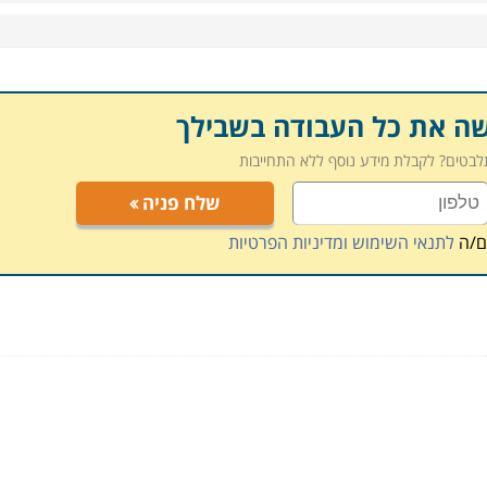
בעלי יכולות טכניות טובות. אין דרישות מיוחדות בקבלת
ילאים. יש אנשים הלומדים את הקורס עבור תחביב בלבד ולקם
 להתפתח ולרכוש עוד ידע בתחום.
שה את כל העבודה בשבילך
תלבטים? לקבלת מידע נוסף ללא התחייבות
בל קיימות גם סדנאות שבנויות על בסיס של מפגש אחד
שלח פניה
 נמשך הרבה יותר זמן. הקורס מחולק לעבודה בסיסית ולעבודה
ם/ה
לתנאי השימוש ומדיניות הפרטיות
טכניקות החזקת כלי העבודה, טכניקת חימום ברזל ועיצובו.
ן עבודה מסורתית למסגרות ההרצאה כוללת גם מצגת תמונות
 הדומות ביניהן. קורס מעשי מקנה ידע רב בחומרים, מטרולוגיה
 אביב ועוד ערים ברחבי הארץ.