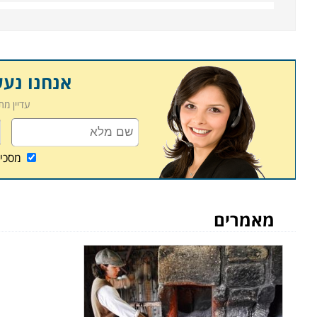
פיתוח יכולות טכניות
הקורס מתאים לאנשים בעלי כישורים אמנותיים ולאנשים 
תלמידים לקורס, הקורס הינו פתוח לקהל הרחב ולכל הג
לומדים פרקטיקה בתחום לאלה שזו עבודתם ומעוניינים
אנחנו נע
עדיין מ
כמה זמן אורך הקורס?
ברוב המקרים הלימודים נמשכים כמה מפגשים בודדים א
לצד אחרים שמהווים חלק ממסלול לימודי האמנות שהוא
מסכי
מתקדמת. הלימודים מחולקים לעבודה בסיסית ומתקדמת. 
הרצאות שונות בקורס
מאמרים
בקורס תינתן הרצאה בסיסית המסבירה את ההבדלים בי
בשילוב סרטונים על יסודות הנפחות, המסגרות והנקודות
חיסום והרפיה.
ניתן ללמוד קורס לנפחות באזור באר שבע, ירושלים, תל