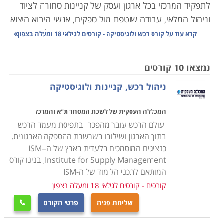
לתפקיד המרכזי בכל ארגון ועסק של קניינות סחורה לציוד
וניהול המלאי, עבודה שוטפת מול ספקים, אנשי היבוא היצוא
והעובדים באופן מדויק, הדורש תיאום אחיד עם כל הגורמים
קרא עוד על
קורס רכש ולוגיסטיקה - קורסים לגילאי 18 ומעלה בצפון
הנוגעים בדבר כך שהעסק יתפקד בצורה אופטימלית ויעילה.
נמצאו 10 קורסים
הנושאים הנלמדים בקורס הם ניהול המשאב האנושי, ניהול
ניהול רכש, קניינות ולוגיסטיקה
איכות, ארגון ותפעול מלאי העסק, ניהול הצד הפיננסי,
עריכת חוזים ומציאת התאמה בין הצרכים של העסק ליכולת
המכללה העסקית של לשכת המסחר ת"א והמרכז
התקציבית, שכן עסק שאינו מנהל את הרכש באופן תקין,
עולם הרכש עובר מהפכה בתפיסת מעמד הרכש
עשוי מהר מאוד להיקלע לקשיים שלעתים בלתי הפיכים.
בתוך הארגון ושילובו בשרשרת ההספקה הארגונית.
כנציגים המוסמכים בלעדית בארץ של ה-ISM-
הקורס אינו דורש כל ידע מוקדם, אך עם זאת נדרשת יכולת
Institute for Supply Management, בנינו קורס
ארגון וניהול שכן, מדובר בתפקיד עם הרבה אחריות, והבנה,
המותאם לתכני הלימוד של ה-ISM
הן פיננסית והן משפטית, שכן, ככל שהארגון מורכב יותר, כך
קורסים - קורסים לגילאי 18 ומעלה בצפון
יש משמעות רבה יותר לכל רכישה כמו גם לניהול המלאי
שליחת פניה
פרטי הקורס

ולכן אמנם אין תנאי קבלה אך נדרשים כישורים אישיים על