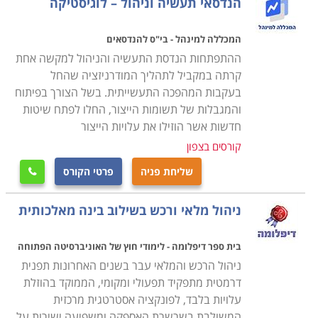
הנדסאי תעשיה וניהול – לוגיסטיקה
המכללה למינהל - בי"ס להנדסאים
ההתפתחות הנדסת התעשיה והניהול למקשה אחת
קרתה במקביל לתהליך המודרניזציה שהחל
בעקבות המהפכה התעשייתית. בשל הצורך בפיתוח
והמגבלות של תשומות הייצור, החלו לפתח שיטות
חדשות אשר הוזילו את עלויות הייצור
קורסים בצפון
שליחת פניה
פרטי הקורס

ניהול מלאי ורכש בשילוב בינה מאלכותית
בית ספר דיפלומה - לימודי חוץ של האוניברסיטה הפתוחה
ניהול הרכש והמלאי עבר בשנים האחרונות תפנית
דרמטית מתפקיד תפעולי ומקומי, הממוקד בהוזלת
עלויות בלבד, לפונקציה אסטרטגית מרכזית
המשולבת בשרשרת האספקה ומשפיעה ישירות על