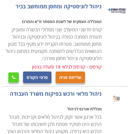
מנת להצליח בתפקיד מרכזי זה.
ניהול לוגיסטיקה ומחסן ממוחשב בכיר
במסגרת הקורס מועברים תכנים להכנת תכנית רכש, הכנת
המכללה העסקית של לשכת המסחר ת"א והמרכז
הצעת מחיר באופן יעיל ואפקטיבי לארגון, תהליכי משא ומתן,
קורס חדשני המשלב שני מסלולי הכשרה ומעניק
ניהול קשרי ושיתופי פעולה עם ספקים תוך הקפדה על כל
תעודת הסמכה כפולה בניהול לוגיסטיקה ובניהול
מחסן ממוחשב. מטרתו הקניית ידע מקיף בכל מגוון
הנהלים והכללים המשפטיים בתחום הסחר והמיסוי מול
הנושאים הנדרשים להסמכה מקצועית בתחום ניהול
ספקים מקומיים ובינלאומיים.
הלוגיסטיקה וניהול מחסן מודרני,
קורסים - קורסים לגילאי 18 ומעלה בצפון
עבור מי מתאימים הלימודים
שליחת פניה
פרטי הקורס
קורס רכש ולוגיסטיקה אורך כשנה אחת, כאשר הוא מתנהל

בהתאם לתכנית של התמ"ת, והתעודה אף היא ניתנת
ניהול מלאי ורכש בפיקוח משרד העבודה
מטעם התמ"ת. בסיום הקורס אפשר לעסוק במקצוע במגוון
של מקומות עבודה, שכן בכל ארגון גדול קיימת מחלקה
מכללת אורנס לניהול
מיוחדת לרכש ולוגיסטיקה ולכן זהו מקצוע מבוקש ביותר
בכל ארגון אשר זקוק לניהול מלאים וקניינות, מנהל
המתאים הן לחיילים משוחררים בתחילת דרכם המקצועית
הרכש הינו תפקיד מפתח ולכן חשיבותו של מנהל
והן כהסבה מקצועית.
הרכש היא גדולה. מקצוע ניהול המלאי והרכש הופך