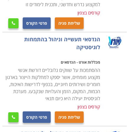
למקצוע נדרש וחדשני, ותכנית לימודים זו
הקורס מקנה את כל הידע הנדרש, כך גם מי שאין לו כל
קורסים בצפון
רקע בתחום, יוכל בסיום הקורס להיות מוכן לקראת עבודה
שליחת פניה
פרטי הקורס

בתחום, כאשר ניתן כבר במהלך הקורס לנסות ולהשתלב
במחלקות הרכש של חברות מסוימות ולהתחיל לרכוש
הנדסאי תעשייה וניהול בהתמחות
ניסיון. קורס רכש ולוגיסטיקה מתקיים בכל רחבי הארץ: חיפה,
לוגיסטיקה
תל אביב , נתניה, כפר סבא ועוד מקומות רבים נוספים
אחרים.
מכללות אורט - הנדסאים
ההסתמכות על שווקים גלובליים דורשת אנשי
מקצוע מומחים, אשר יספקו למחלקות הייצור בארגון
חומרים ושירותים חיוניים, בכפוף לדרישות האיכות,
הכמות, המקום, הזמן והעלויות שנקבעו. מערכת
לוגיסטית יעילה היא כיום תנאי
קורסים בצפון
שליחת פניה
פרטי הקורס
