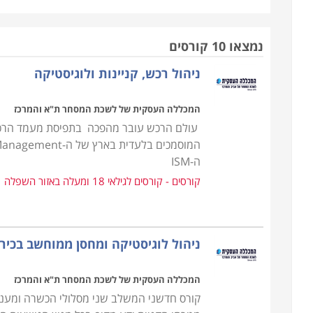
עריכת חוזים ומציאת התאמה בין הצרכים של העסק ליכו
עשוי מהר מאוד להיקלע לקשיים שלעתים בלתי הפיכים.
נמצאו 10 קורסים
ניהול רכש, קניינות ולוגיסטיקה
הקורס אינו דורש כל ידע מוקדם, אך עם זאת נדרשת יכו
הן פיננסית והן משפטית, שכן, ככל שהארגון מורכב יותר
המכללה העסקית של לשכת המסחר ת"א והמרכז
אמנם אין תנאי קבלה אך נדרשים כישורים אישיים על מ
עולם הרכש עובר מהפכה בתפיסת מעמד הרכש 
במסגרת הקורס מועברים תכנים להכנת תכנית רכש, הכנת
ה-ISM
ניהול קשרי ושיתופי פעולה עם ספקים תוך הקפדה על 
קורסים - קורסים לגילאי 18 ומעלה באזור השפלה
מקומיים ובינלאומיים.
עבור מי מתאימים הלימודים
ניהול לוגיסטיקה ומחסן ממוחשב בכיר
קורס רכש ולוגיסטיקה אורך כשנה אחת, כאשר הוא מ
התמ"ת. בסיום הקורס אפשר לעסוק במקצוע במגוון של מ
המכללה העסקית של לשכת המסחר ת"א והמרכז
לרכש ולוגיסטיקה ולכן זהו מקצוע מבוקש ביותר המתאי
קורס חדשני המשלב שני מסלולי הכשרה ומעניק
מקצועית.