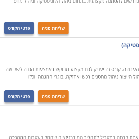
הנדרשים להסמכה מקצועית בתחום ניהול הלוגיסטיקה וניהול מחסן
רקע בתחום, יוכל בסיום הקורס להיות מוכן לקראת עבודה
 במחלקות הרכש של חברות מסוימות ולהתחיל לרכוש
שליחת פניה
פרטי הקורס
יפה, תל אביב , נתניה, כפר סבא ועוד מקומות רבים נוספים
סטיקה)
העבודה. קורס זה יעניק לכם מקצוע מבוקש באמצעות הכנה לשלושה
 הייצור ניהול מחסנים רכש ואחזקה. בוגרי המגמה יוכלו
שליחת פניה
פרטי הקורס
חת קרתה במקביל לתהליך המודרניזציה שהחל בעקבות המהפכה