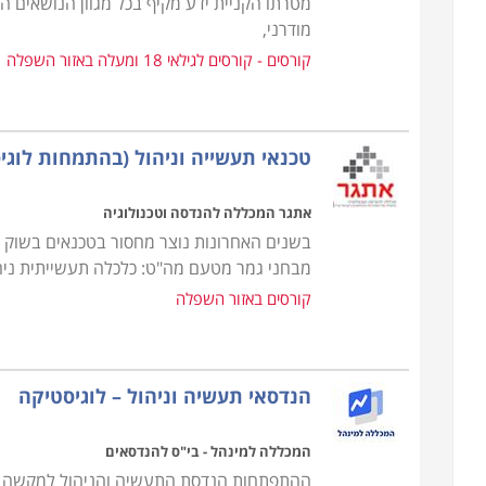
מטרתו הקניית ידע מקיף בכל מגוון הנושאים 
מודרני,
הקורס מקנה את כל הידע הנדרש, כך גם מי שאין לו כל 
קורסים - קורסים לגילאי 18 ומעלה באזור השפלה
בתחום, כאשר ניתן כבר במהלך הקורס לנסות ולהשתלב
ניסיון. קורס רכש ולוגיסטיקה מתקיים בכל רחבי הארץ: ח
אחרים.
טכנאי תעשייה וניהול (בהתמחות לוגי
אתגר המכללה להנדסה וטכנולוגיה
בשנים האחרונות נוצר מחסור בטכנאים בשוק 
מבחני גמר מטעם מה"ט: כלכלה תעשייתית ניהול
קורסים באזור השפלה
הנדסאי תעשיה וניהול – לוגיסטיקה
המכללה למינהל - בי"ס להנדסאים
ההתפתחות הנדסת התעשיה והניהול למקשה א