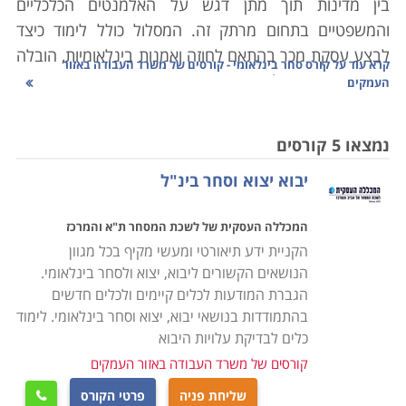
בין מדינות תוך מתן דגש על האלמנטים הכלכליים
והמשפטיים בתחום מרתק זה. המסלול כולל לימוד כיצד
לבצע עסקת מכר בהתאם לחוזה ואמנות בינלאומיות, הובלה
קרא עוד על
קורס סחר בינלאומי - קורסים של משרד העבודה באזור
אווירית וימית וההליכים המורכבים הכרוכים בביצוע עסקאות
העמקים
אלו, והתשלום שבהתאם לשיטות השונות המקובלות בעולם
הסחר הבינלאומי בארץ ובעולם. במסגרת הקורס לומדים
נמצאו 5 קורסים
להכיר את שיטות הסחר הבינלאומיות ויכולים לשמש במספר
יבוא יצוא וסחר בינ"ל
עמדות מפתח בתחום זה, כאשר מדובר בקורס מקצועי
ביותר, אשר מעניק את כל הידע הדרוש כדי לעסוק בתחום
המכללה העסקית של לשכת המסחר ת"א והמרכז
בחברות ציבוריות ופרטיות כאחד. הכלכלה הבינלאומית
הקניית ידע תיאורטי ומעשי מקיף בכל מגוון
המודרנית והגלובלית מתאפיינת בסחר בינלאומי מקיף
הנושאים הקשורים ליבוא, יצוא ולסחר בינלאומי.
ביותר. סחורות משונעות בין ארצות, יבשות, אוקיינוסים
הגברת המודעות לכלים קיימים ולכלים חדשים
ולקוחות במהירות וביעילות, כאשר עלויות השילוח הולכות
בהתמודדות בנושאי יבוא, יצוא וסחר בינלאומי. לימוד
ומצטמצמות. בנגזרת מכך, כל פעילות כלכלית שהיא,
כלים לבדיקת עלויות היבוא
מתקיימת קודם כל היכן שנמצא יתרון יחסי לקיומה.
קורסים של משרד העבודה באזור העמקים
שליחת פניה
פרטי הקורס
