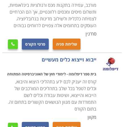
ארצות ותרבויות, מפגיש בין עולם המסחר המקומי לבינלאומי
מורכב, עמידה בתקנות מכס ורגולציות בינלאומיות,
דרך כל ההיבטים הכלכליים והמשפטיים, תוך יכולת ליצור
ותשלום מיסים ומכסים רלוונטיים, אך הם הכרחיים
רשת של תקשורת ענפה עם גורמים שונים בתחום, באופן
לצמיחה כלכלית ולשילוב מדינות בגלובליזציה.
שייעל את המערכת ויביא להצלחה ביבוא וביצוא ולרווחיות
העוסקים בתחומים אלה צפויים לרווחים גבוהים
בהתאם.
סח'נין
הלימודים נמשכים תקופה קצרה ואין כל תנאי קבלה, כך
שליחת פניה
פרטי הקורס

שבאמצעות קורס מקצועי ומרתק אפשר להתחיל לסלול את
הדרך לקריירה מצליחה המאפשרת השתלבות במקומות
ייבוא וייצוא כלים מעשיים
עבודה רבים כמו גם פתיחת עסק עצמאי בתחום וזאת
בהתאם למידת ההשקעה והשאיפות שלכם.
בית ספר דיפלומה - לימודי חוץ של האוניברסיטה הפתוחה
מנהלים העוסקים בתחום עשויים ללמוד רבות במסגרת קורס
קורס זה יעניק לכם ידע בתהליכי היצוא והיבוא,
וכלים לטפל בכל שלב בתהליכים המורכבים של
זה ולקבל כלים וידע נוספים כך שהעסק שלהם יתפקד
הייבוא והייצוא, ושיטות עבודה וכלים לשם
בצורה טובה יותר, שכן מדובר במסלול לימוד מקיף ומעשיר
התמודדות עם מגוון הנושאים הקשורים בתחום זה.
ביותר, שתועלתו בכלכלה המודרנית היא רבה מאוד.
בתום הקורס
מקוון
בין השאר ניתן למצוא בקטגוריה זו מסלולי הכשרה כפקידי