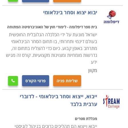
כדוגמה לכך, אם פעם התקיימו למשל בארצנו חקלאות
נרחבת ותעשיית טקסטיל משגשגת, הרי שכיום קל ופשוט
יבוא יצוא וסחר בינלאומי
יותר לרכוש ולייבא בזול מוצרים חקלאיים ממדינות בהן
משאבי הקרקע והמים שופעים וזמינים יותר מאשר אצלנו.
בית ספר דיפלומה - לימודי חוץ של האוניברסיטה הפתוחה
גם את הבגדים אולי אפשר עדיין לעצב בארץ, אבל את
ישראל מונעת על ידי הכלכלה הגלובלית החופשית
מלאכת התפירה והייצור כלכלי יותר לבצע במדינות בהן כוח
בעולם דינמי ותחרותי, בו תחום הסחר הבינלאומי
מתרחב באופן קבוע. כיום כדי להצליח בתחום זה,
האדם זול יותר, ויבטיח מוצרים בעלות אטרקטיבית יותר
נדרשות מומחיות ומצוינות מקצועיות. קורס זה מגיש
ללקוח. בכלכלה הישנה אמנם התקיימו תנאים אלו גם פעם,
ידע
אלא שמכסים מקומיים שימשו להגנת התוצרת המקומית
מקוון
והכלכלה המתוכננת. כיום חתומה המדינה על שלל הסכמים
שליחת פניה
פרטי הקורס
בינלאומיים שמטרתם היא לפתוח את השוק לייבוא, וכך גם

לסייע לייצוא המקביל, וגם כדי לחשוף את הכלכלה המקומית
ייבוא, ייצוא וסחר בינלאומי - לדוברי
לתחרות רבה יותר, שתגרום להתייעלות מצידה והוזלת
ערבית בלבד
הסחורות ללקוח.
מכללת סטרים
הקורס מתאים לכל מי שרוצה להשתלב במקצוע שחובק
ייבוא וייצוא הם תהליכים כרוכים בניהול לוגיסטי