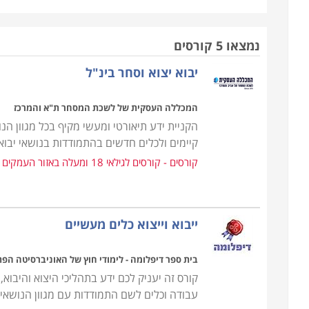
בחברות ציבוריות ופרטיות כאחד. הכלכלה הבינלאומית
סחורות משונעות בין ארצות, יבשות, אוקיינוסים ולקוח
נמצאו 5 קורסים
בנגזרת מכך, כל פעילות כלכלית שהיא, מתקיימת קודם כ
יבוא יצוא וסחר בינ"ל
כדוגמה לכך, אם פעם התקיימו למשל בארצנו חקלאות
המכללה העסקית של לשכת המסחר ת"א והמרכז
לרכוש ולייבא בזול מוצרים חקלאיים ממדינות בהן מ
הקניית ידע תיאורטי ומעשי מקיף בכל מגוון הנ
הבגדים אולי אפשר עדיין לעצב בארץ, אבל את מלאכת 
קיימים ולכלים חדשים בהתמודדות בנושאי יבוא, 
יותר, ויבטיח מוצרים בעלות אטרקטיבית יותר ללקוח.
קורסים - קורסים לגילאי 18 ומעלה באזור העמקים
מקומיים שימשו להגנת התוצרת המקומית והכלכלה ה
שמטרתם היא לפתוח את השוק לייבוא, וכך גם לסייע 
רבה יותר, שתגרום להתייעלות מצידה והוזלת הסחורות 
ייבוא וייצוא כלים מעשיים
הקורס מתאים לכל מי שרוצה להשתלב במקצוע שחובק 
בית ספר דיפלומה - לימודי חוץ של האוניברסיטה הפ
דרך כל ההיבטים הכלכליים והמשפטיים, תוך יכולת 
קורס זה יעניק לכם ידע בתהליכי היצוא והיבוא,
שייעל את המערכת ויביא להצלחה ביבוא וביצוא ולרווחי
עבודה וכלים לשם התמודדות עם מגוון הנושאי
הלימודים נמשכים תקופה קצרה ואין כל תנאי קבלה,