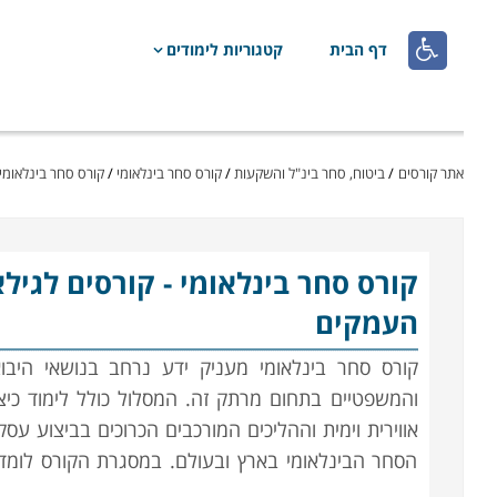

דף הבית
קטגוריות לימודים
אתר קורסים
/
ביטוח, סחר בינ"ל והשקעות
/
קורס סחר בינלאומי
/
קורס סחר בינלאומי - קור
קורס סחר בינלאומי
העמקים
קורס סחר בינלאומי מעניק ידע נרחב בנושאי היבוא
והמשפטיים בתחום מרתק זה. המסלול כולל לימוד כי
אווירית וימית וההליכים המורכבים הכרוכים בביצוע 
הסחר הבינלאומי בארץ ובעולם. במסגרת הקורס לומד
עמדות מפתח בתחום זה, כאשר מדובר בקורס מקצועי