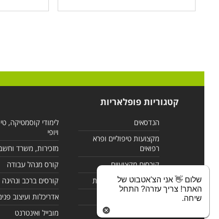
קטגוריות פופלאריות
הנדסאים
לימודי קוסמטיקה, טי
ויופי
מקצועות טיפוליים ופרא
רפואים
מזכירות, משרד וחשב
קורסים מקצועיים
קורס מנהל עבודה
שלום 👋 אני הצ'אטבוט של
לימודי מחשבים ורשתות
קורסים ברכב ונהיגה
האתר! צריך עזרה? התחל
קורסים בניהול
אדריכלות ועיצוב פנים
שיחה.
לימודי שפות
מובייל ואינטרנט