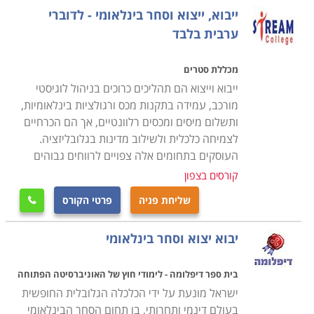
נרחבת ותעשיית טקסטיל משגשגת, הרי שכיום קל ופשוט
ייבוא, ייצוא וסחר בינלאומי - לדוברי
יותר לרכוש ולייבא בזול מוצרים חקלאיים ממדינות בהן
ערבית בלבד
משאבי הקרקע והמים שופעים וזמינים יותר מאשר אצלנו.
גם את הבגדים אולי אפשר עדיין לעצב בארץ, אבל את
מכללת סטרים
מלאכת התפירה והייצור כלכלי יותר לבצע במדינות בהן כוח
ייבוא וייצוא הם תהליכים כרוכים בניהול לוגיסטי
מורכב, עמידה בתקנות מכס ורגולציות בינלאומיות,
האדם זול יותר, ויבטיח מוצרים בעלות אטרקטיבית יותר
ותשלום מיסים ומכסים רלוונטיים, אך הם הכרחיים
ללקוח. בכלכלה הישנה אמנם התקיימו תנאים אלו גם פעם,
לצמיחה כלכלית ולשילוב מדינות בגלובליזציה.
אלא שמכסים מקומיים שימשו להגנת התוצרת המקומית
העוסקים בתחומים אלה צפויים לרווחים גבוהים
והכלכלה המתוכננת. כיום חתומה המדינה על שלל הסכמים
קורסים בצפון
בינלאומיים שמטרתם היא לפתוח את השוק לייבוא, וכך גם
שליחת פניה
פרטי הקורס

לסייע לייצוא המקביל, וגם כדי לחשוף את הכלכלה המקומית
לתחרות רבה יותר, שתגרום להתייעלות מצידה והוזלת
יבוא יצוא וסחר בינלאומי
הסחורות ללקוח.
בית ספר דיפלומה - לימודי חוץ של האוניברסיטה הפתוחה
הקורס מתאים לכל מי שרוצה להשתלב במקצוע שחובק
ישראל מונעת על ידי הכלכלה הגלובלית החופשית
ארצות ותרבויות, מפגיש בין עולם המסחר המקומי לבינלאומי
בעולם דינמי ותחרותי, בו תחום הסחר הבינלאומי