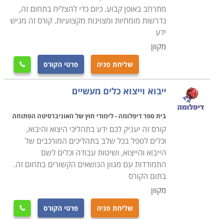
דרך כל ההיבטים הכלכליים והמשפטיים, תוך יכולת ליצור
מתרחב באופן קבוע. כיום כדי להצליח בתחום זה,
רשת של תקשורת ענפה עם גורמים שונים בתחום, באופן
נדרשות מומחיות ומצוינות מקצועיות. קורס זה מגיש
ידע
שייעל את המערכת ויביא להצלחה ביבוא וביצוא ולרווחיות
בהתאם.
מקוון
הלימודים נמשכים תקופה קצרה ואין כל תנאי קבלה, כך
שליחת פניה
פרטי הקורס

שבאמצעות קורס מקצועי ומרתק אפשר להתחיל לסלול את
הדרך לקריירה מצליחה המאפשרת השתלבות במקומות
ייבוא וייצוא כלים מעשיים
עבודה רבים כמו גם פתיחת עסק עצמאי בתחום וזאת
בהתאם למידת ההשקעה והשאיפות שלכם.
בית ספר דיפלומה - לימודי חוץ של האוניברסיטה הפתוחה
מנהלים העוסקים בתחום עשויים ללמוד רבות במסגרת קורס
קורס זה יעניק לכם ידע בתהליכי היצוא והיבוא,
וכלים לטפל בכל שלב בתהליכים המורכבים של
זה ולקבל כלים וידע נוספים כך שהעסק שלהם יתפקד
הייבוא והייצוא, ושיטות עבודה וכלים לשם
בצורה טובה יותר, שכן מדובר במסלול לימוד מקיף ומעשיר
התמודדות עם מגוון הנושאים הקשורים בתחום זה.
ביותר, שתועלתו בכלכלה המודרנית היא רבה מאוד.
בתום הקורס
מקוון
בין השאר ניתן למצוא בקטגוריה זו מסלולי הכשרה כפקידי
שליחת פניה
פרטי הקורס

ועמילי מכס, כאנשי מערך יבוא ויצוא מומחים בחברות, וגם