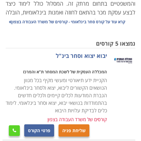
והמשפטיים בתחום מרתק זה. המסלול כולל לימוד כיצד
לבצע עסקת מכר בהתאם לחוזה ואמנות בינלאומיות, הובלה
אווירית וימית וההליכים המורכבים הכרוכים בביצוע עסקאות
קרא עוד על
קורס סחר בינלאומי - קורסים של משרד העבודה בצפון
אלו, והתשלום שבהתאם לשיטות השונות המקובלות בעולם
הסחר הבינלאומי בארץ ובעולם. במסגרת הקורס לומדים
נמצאו 5 קורסים
להכיר את שיטות הסחר הבינלאומיות ויכולים לשמש במספר
יבוא יצוא וסחר בינ"ל
עמדות מפתח בתחום זה, כאשר מדובר בקורס מקצועי
ביותר, אשר מעניק את כל הידע הדרוש כדי לעסוק בתחום
המכללה העסקית של לשכת המסחר ת"א והמרכז
בחברות ציבוריות ופרטיות כאחד. הכלכלה הבינלאומית
הקניית ידע תיאורטי ומעשי מקיף בכל מגוון
המודרנית והגלובלית מתאפיינת בסחר בינלאומי מקיף
הנושאים הקשורים ליבוא, יצוא ולסחר בינלאומי.
ביותר. סחורות משונעות בין ארצות, יבשות, אוקיינוסים
הגברת המודעות לכלים קיימים ולכלים חדשים
ולקוחות במהירות וביעילות, כאשר עלויות השילוח הולכות
בהתמודדות בנושאי יבוא, יצוא וסחר בינלאומי. לימוד
ומצטמצמות. בנגזרת מכך, כל פעילות כלכלית שהיא,
כלים לבדיקת עלויות היבוא
מתקיימת קודם כל היכן שנמצא יתרון יחסי לקיומה.
קורסים של משרד העבודה בצפון
שליחת פניה
פרטי הקורס

כדוגמה לכך, אם פעם התקיימו למשל בארצנו חקלאות