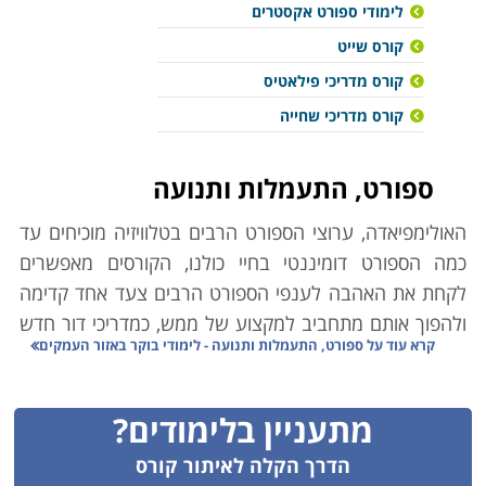
לימודי ספורט אקסטרים
קורס שייט
קורס מדריכי פילאטיס
קורס מדריכי שחייה
ספורט, התעמלות ותנועה
האולימפיאדה, ערוצי הספורט הרבים בטלוויזיה מוכיחים עד
כמה הספורט דומיננטי בחיי כולנו, הקורסים מאפשרים
לקחת את האהבה לענפי הספורט הרבים צעד אחד קדימה
ולהפוך אותם מתחביב למקצוע של ממש, כמדריכי דור חדש
קרא עוד על
ספורט, התעמלות ותנועה - לימודי בוקר באזור העמקים
של ספורטאים.
קורס מאמני כדורגל
מתעניין בלימודים?
להיות מאמן כדורגל, משמעותו להבין את מהות המשחק
באופן המעמיק ביותר, שימוש בטכניקות משחק מתקדמות
הדרך הקלה לאיתור קורס