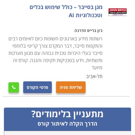
מנהלי הרשת הם למעשה האנשים השולטים על מעבר
מגן בסייבר – כולל שימוש בכלים
המידע בארגון ומאפשרים לו לתפקד. יתרה מכך, הם גם
וטכנולוגיות AI
אחראים על אבטחת הרשת והמידע העובר בה, כך
שהאקרים לא יוכלו לפרוץ אליה.
ג'ון ברייס הדרכה
רשתות מידע בארגונים חשופות כיום לאיומים רבים
והתקפות סייבר, דבר המקדם צורך קריטי בלוחמי
סייבר בעלי היכרות טכנית גבוהה עם מגוון מערכות
הלימודים מתקיימים בשפות שונות ונערכים במוקדים שונים
ותשתיות, וידע בטכניקות תקיפה והגנה. קורס זה
ברחבי הארץ, כגון: באר שבע, פתח תקווה, רמת גן, תל
מיועד
אביב, ראשון לציון, קריות ועוד. שימו לב כי ל
,
הכשרת CCNA
תל-אביב
מוקדשת באתר קטגוריה נפרדת.
שליחת פניה
פרטי הקורס

מתעניין בלימודים?
הדרך הקלה לאיתור קורס