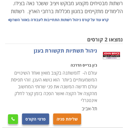
רשתות מבטיחים מקצוע מבוקש ויציב ששכר נאה בצידו.
הלימודים מתקיימים במגוון מכללות ברחבי הארץ.
רשתות
התקשורת משמשות כיום כלי חיוני בכל ארגון או אפילו משרד
קרא עוד על
קורס ניהול רשתות התחייבות לעבודה באזור השרון
קטן, ומאפשרות למשתמשים לתקשר זה עם זה בנוחות
ולהעזר בתוכנות ובמאגרי מידע משותפים.
נמצאו 2 קורסים
ניהול תשתיות תקשורת בענן
לימודי מנהלי רשת מוצעים במסלולים שונים, כגון תחזוקת
וניהול רשתות תקשורת, מהנדס רשתות, ובהסמכות שונות
ג'ון ברייס הדרכה
כגון MCITP ו-MCSA, הכשרה מקצועית בסיסית, וקורסים
עולם ה- ITמשתנה בקצב מואץ ואחד השינויים
מתקדמים לאנשי מקצוע מיומנים.
המשמעותיים ביותר הוא נושא הענן. זוהי תפיסת
עולם חדשה המשנה את פני שרותי המחשוב
במסגרת לימודי ניהול רשתות רוכשים המשתתפים ידע
מהקצה אל הקצה ואשר הפכה בזמן קצר לחלק
בהקמת רשת תקשורת לעסקים, בניהול מחשבים בה,
אינטגרלי
אבטחת מידע, תמיכה וטיפול ברשת ובתחומים רבים נוספים
תל-אביב
מעולם זה.
שליחת פניה
פרטי הקורס
