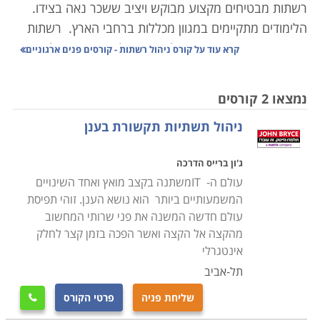
רשתות מבטיחים מקצוע מבוקש ויציב ששכר נאה בצידו.
הלימודים מתקיימים במגוון מכללות ברחבי הארץ.
רשתות
התקשורת משמשות כיום כלי חיוני בכל ארגון או אפילו משרד
קרא עוד על
קורס ניהול רשתות - קורסים פנים ארגוניים
קטן, ומאפשרות למשתמשים לתקשר זה עם זה בנוחות
ולהעזר בתוכנות ובמאגרי מידע משותפים.
נמצאו 2 קורסים
ניהול תשתיות תקשורת בענן
לימודי מנהלי רשת מוצעים במסלולים שונים, כגון תחזוקת
וניהול רשתות תקשורת, מהנדס רשתות, ובהסמכות שונות
ג'ון ברייס הדרכה
כגון MCITP ו-MCSA, הכשרה מקצועית בסיסית, וקורסים
עולם ה- ITמשתנה בקצב מואץ ואחד השינויים
מתקדמים לאנשי מקצוע מיומנים.
המשמעותיים ביותר הוא נושא הענן. זוהי תפיסת
עולם חדשה המשנה את פני שרותי המחשוב
במסגרת לימודי ניהול רשתות רוכשים המשתתפים ידע
מהקצה אל הקצה ואשר הפכה בזמן קצר לחלק
בהקמת רשת תקשורת לעסקים, בניהול מחשבים בה,
אינטגרלי
אבטחת מידע, תמיכה וטיפול ברשת ובתחומים רבים נוספים
תל-אביב
מעולם זה.
שליחת פניה
פרטי הקורס
