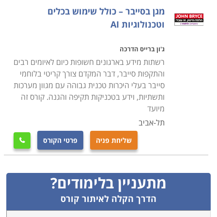
מנהלי הרשת הם למעשה האנשים השולטים על מעבר
מגן בסייבר – כולל שימוש בכלים
המידע בארגון ומאפשרים לו לתפקד. יתרה מכך, הם גם
וטכנולוגיות AI
אחראים על אבטחת הרשת והמידע העובר בה, כך
שהאקרים לא יוכלו לפרוץ אליה.
ג'ון ברייס הדרכה
רשתות מידע בארגונים חשופות כיום לאיומים רבים
והתקפות סייבר, דבר המקדם צורך קריטי בלוחמי
סייבר בעלי היכרות טכנית גבוהה עם מגוון מערכות
הלימודים מתקיימים בשפות שונות ונערכים במוקדים שונים
ותשתיות, וידע בטכניקות תקיפה והגנה. קורס זה
ברחבי הארץ, כגון: באר שבע, פתח תקווה, רמת גן, תל
מיועד
אביב, ראשון לציון, קריות ועוד. שימו לב כי ל
,
הכשרת CCNA
תל-אביב
מוקדשת באתר קטגוריה נפרדת.
שליחת פניה
פרטי הקורס

מתעניין בלימודים?
הדרך הקלה לאיתור קורס