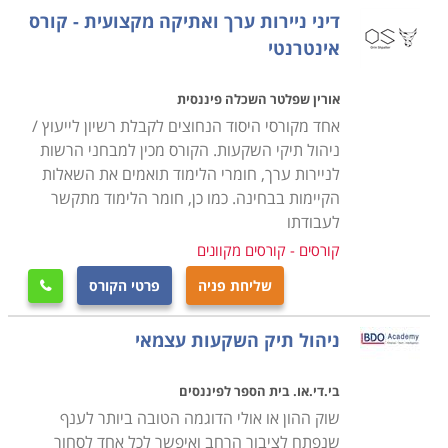
מובנה שנעשה תוך כדי פיקוח הדוק של מצילים, כלומר יועצי
דיני ניירות ערך ואתיקה מקצועית - קורס
ההשקעות המנוסים של בתי ההשקעות ומרצי הקורסים.
אינטרנטי
יתרה מכך, המכללות השונות מציעות כיום גם תרכול "על
יבש", כך שתוכלו לתרגל השקעה ללא סיכון כספי (אך גם
אורין שפלטר השכלה פיננסית
ללא סיכוי לרווח) לפחות עד שתרגישו נוח לקפוץ למים
אחד מקורסי היסוד הנחוצים לקבלת רשיון לייעוץ /
העמוקים. לאחר ההתגברות על הפחד הראשוני ותקופת
ניהול תיקי השקעות. הקורס מכין למבחני הרשות
לניירות ערך, חומרי הלימוד תואמים את השאלות
הסתגלות קצרה, יגלה כל סטודנט כמה כיף לשחות, ולראות
הקיימות בבחינה. כמו כן, חומר הלימוד מתקשר
ברכה ורווחים בפעילות בו, אשר נרכשה במסגרת קורס
לעבודתו
השקעות בשוק ההון או קורס מסחר בשוק ההון.
קורסים - קורסים מקוונים
שליחת פניה
פרטי הקורס
איך לבחור

בבואכם להכריע על מסלול הלימוד שיתאים עבורכם, יש
ניהול תיק השקעות עצמאי
להגדיר את מטרותיכם וכדאי לבחור מקום לימודים שמציע
גם התנסות מעשית, דבר אשר מומלץ לוודא בעת הרישום.
בי.די.או. בית הספר לפיננסים
בדקו את תכנית הלימודים, שאלו כמה שעות מוקדשות
שוק ההון או אולי הדוגמה הטובה ביותר לענף
ללימוד עיוני וכמה שעות מוקדשות לתרגול, כיצד הוא נעשה
שנפתח לציבור הרחב ואיפשר לכל אחד לסחור