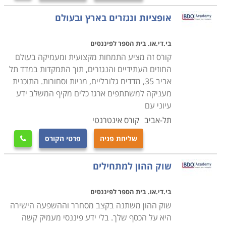
אופציות ונגזרים בארץ ובעולם
בי.די.או. בית הספר לפיננסים
קורס זה מציע התמחות מקצועית ומעמיקה בעולם
החוזים העתידיים והנגזרים, תוך התמקדות במדד תל
אביב 35, מדדים גלובליים, מניות וסחורות. התוכנית
מעניקה למשתתפים ארגז כלים מקיף המשלב ידע
עיוני עם
תל-אביב
קורס אינטרנטי
שליחת פניה
פרטי הקורס

שוק ההון למתחילים
בי.די.או. בית הספר לפיננסים
שוק ההון משתנה בקצב מסחרר וההשפעה הישירה
היא על הכסף שלך. בלי ידע פיננסי מעמיק קשה