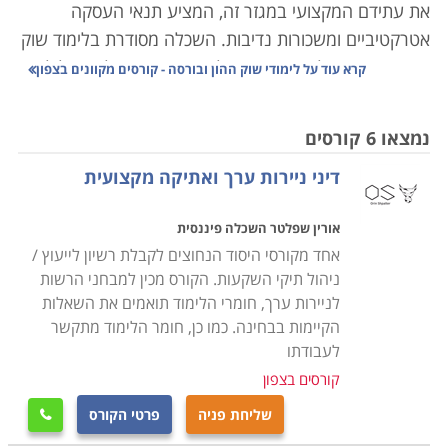
את עתידם המקצועי במגזר זה, המציע תנאי העסקה
אטרקטיביים ומשכורות נדיבות. השכלה מסודרת בלימוד שוק
ההון היא תנאי לבסיס רחב של התמחויות, החל ממסלולי
קרא עוד על
לימודי שוק ההון ובורסה - קורסים מקוונים בצפון
לימוד מרקע כללי לניהול נכון של ההכנסות הפרטיות
והמשפחתיות, וכלה בהתמחויות ממוקדות לאנשי מקצוע.
נמצאו 6 קורסים
דיני ניירות ערך ואתיקה מקצועית
למי זה מתאים
קורס בשוק ההון או הבורסה מיועד לכל מי שמעוניין להבין
אורין שפלטר השכלה פיננסית
את הענף באופן מובנה ושיטתי. בבחירת מוסד הלימוד כדאי
אחד מקורסי היסוד הנחוצים לקבלת רשיון לייעוץ /
לבחור במוסד לימודים שמכשיר יועצים ומשקיעים, מקנה
ניהול תיקי השקעות. הקורס מכין למבחני הרשות
יכולות מסחר וניהול תיקי השקעות. לימוד שוק ההון נוגע
לניירות ערך, חומרי הלימוד תואמים את השאלות
בתחומים רבים, ובתי השקעות שונים מציעים אפשרות
הקיימות בבחינה. כמו כן, חומר הלימוד מתקשר
להכיר את מאפייני השוק תוך ביצוע סימולציות בפיקוח של
לעבודתו
מרצי המכללה, תוך התנסות בנעשה בחדרי ההשקעות בזמן
קורסים בצפון
אמת. יתרון בולט של שיטת לימוד כזו הוא הקפיצה למים
שליחת פניה
פרטי הקורס

הקרים של התחום. לחוששים נאמר כאן כי מדובר בתהליך