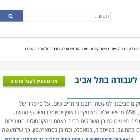
יבות לעבודה
/
פיתוח משחקים וגיימינג התחייבות לעבודה בתל אביב והמרכז
לעבודה בתל אביב
אני מעוניין לקבל פרטים
ם סביבנו. למעשה, רובנו גיימרים כיום. על פי סקר של
המכללה למנהל ועמותת GameIS מאמצע שנת 2015, 65% מהישראלים משחקים באופן יומיומי במשחקי מחשב.
מרים רציניים כמובן משחקים בבית באחת מהקונסולות המובילות
 גם במחשב, בפייסבוק, בטאבלט וכמובן בסמארטפון, כך שלמעשה
ב, כמעט בכל רגע ביום.
קרא עוד על
פיתוח משחקים וגיימינג התחייבות לעבודה בתל אביב והמרכז