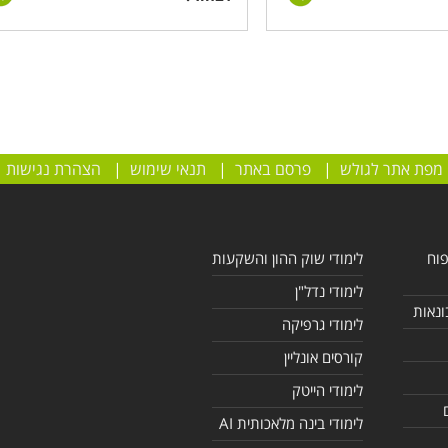
ם כגון תכנות מונחה עצמים, אנימציה, מידול וטקסטורה תלת
כמו פלאש, מאיה, 3ds Max ופוטושופ. לצד כלים טכניים אלו נרכשים כישורים אמנותיים כמו רישום
.
מפת אתר לגולש
|
פרסם באתר
|
תנאי שימוש
|
הצהרת נגישות
פוח
לימודי שוק ההון והשקעות
לימודי נדל"ן
ונאות
לימודי גרפיקה
קורסים אונליין
לימודי הייטק
לימודי בינה מלאכותית AI