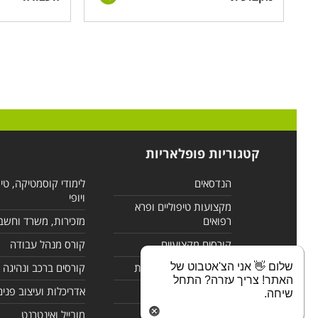
ומורכבת. לימודי גיימינג כוללים מצד אחד יסודות טכניי
מימדית בתוכנות 
אנטומי, עיצוב חזותי, תולדות האמנות, כתיבה ותסריטאות
קטגוריות פופלאריות
הנדסאים
לימודי קוסמטיקה, טי
ויופי
מקצועות טיפוליים ופרא
רפואים
מזכירות, משרד וחשב
קורסים מקצועיים
קורס מנהל עבודה
שלום 👋 אני הצ'אטבוט של
לימודי מחשבים ורשתות
קורסים ברכב ונהיגה
האתר! צריך עזרה? התחל
קורסים בניהול
אדריכלות ועיצוב פנים
שיחה.
לימודי שפות
מובייל ואינטרנט