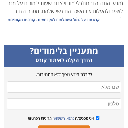
(מדעי החברה והרוח) ללמוד ולצבור שעות לימודים על מנת
לשפר ולהעלות את השכר החודשי שלהם. מטרת הדבר
לעודד את האקדמאים לצאת וללמוד ובכך להעשיר ולהעמיק
קרא עוד על
גמול השתלמות לאקדמאים - קורסים מקוונים
את הידע שהם מחזיקים בו הקשור לתחום התואר והעיסוק
שלהם.
מתעניין בלימודים?
קיימים מספר קריטריונים לקבלת גמול ההשתלמות הקשורים
למספר שעות הלימודים ולסוג התואר שיש לעובד. בנוסף,
הדרך הקלה לאיתור קורס
לא כל קורס אוטומטית יזכה את המשתתף בגמול, ויש לוודא
לקבלת מידע נוסף ללא התחייבות:
שהקורס אותו בחר המועמד עומד בקריטריונים, על מנת
למנוע את עוגמת הנפש הכרוכה בסירוב הועדה לאשר את
שעות הלימודים אחרי שאלה כבר הושלמו. בין הקריטריונים
והכללים ניתן למצוא התייחסויות שונות ללימודי מכינה,
סדנאות, לימודים בחוץ לארץ ולימודים במוסדות שאינם
אקדמיים.
אני מסכים/ה
לתנאי השימוש
ומדיניות הפרטיות