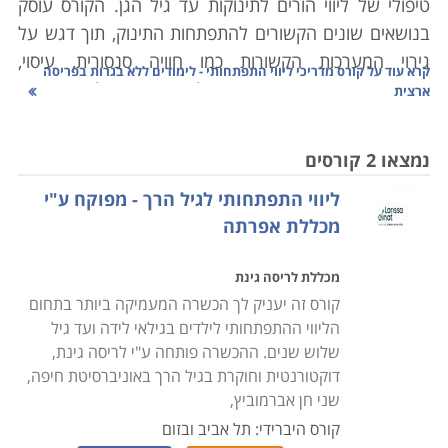
טיפולי של ליווי הורים לתינוקות עד גיל הגן. הקורס עוסק
בנושאים שונים הקשורים להתפתחות התינוק, תוך דגש על
גירוי המערכות הקשורות כמו חוויה סנסורית, עיסוי,
קרא עוד על
קורס מדריכי ליווי התפתחותי - לימודים ללא בגרות בפריסה
מוטוריקה, מוסיקה, התקדמות לשונית ופסיכולוגיה. רבים
ארצית
בוודאי ישאלו את עצמם, בשביל מה זה טוב כל הדבר הזה.
הרי אותנו אף אחד לא לימד ויצאנו בסדר גמור. ובכן, הנה
נמצאו 2 קורסים
נקודה למחשבה. נכון, אותנו אף אחד לא לימד, אבל עוד
ליווי התפתחותי לגיל הרך - מפוקח ע"י
בטרם נולדה הרפואה הקונבנציונאלית, הורים לילדים (נשים
מכללת אפרתה
בעיקר) ידעו ולמדו באופן טבעי לעשות פעילויות שונות אשר
יצרו את הקשר המיוחד שיש בין האם לילדיה. עכשיו, אחרי
מכללת לריסה גינת
כמאתיים שנה, קורסים בתחום מבקשים להחזיר באופן
קורס זה יעניק לך הכשרה המעמיקה ביותר בתחום
מלאכותי את מה שקודם ידע המין האנושי לעשות בצורה
הליווי ההתפתחותי לילדים בגילאי לידה ועד גיל
טבעית.
שלוש שנים. ההכשרה פותחה ע"י לריסה גינת,
דוקטורנטית וחוקרת בגיל הרך באוניברסיטת חיפה,
מטרות הקורס הן להעניק הכשרה מקצועית לעוסקים בתחום
שני חן אברמוביץ,
הגיל הרך והינקות. הוא מיועד למטפלים, גננות, מטפלים
קורס היברידי: תל אביב ובזום